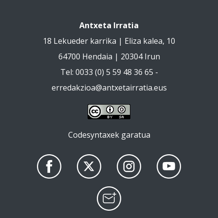
Antxeta Irratia
18 Lekueder karrika | Eliza kalea, 10
64700 Hendaia | 20304 Irun
Tel: 0033 (0) 5 59 48 36 65 -
erredakzioa@antxetairratia.eus
Codesyntaxek garatua