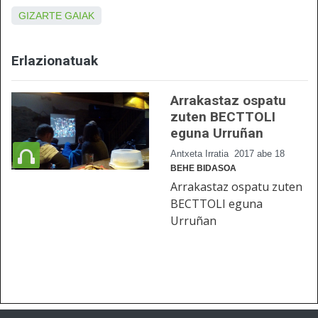
GIZARTE GAIAK
Erlazionatuak
Arrakastaz ospatu
zuten BECTTOLI
eguna Urruñan
Antxeta Irratia
2017 abe 18
BEHE BIDASOA
Arrakastaz ospatu zuten
BECTTOLI eguna
Urruñan