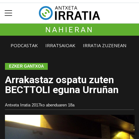
NAHIERAN
PODCASTAK
IRRATSAIOAK
IRRATIA ZUZENEAN
EZKER GANTXOA
Arrakastaz ospatu zuten
BECTTOLI eguna Urruñan
Antxeta Irratia
2017ko abenduaren 18a