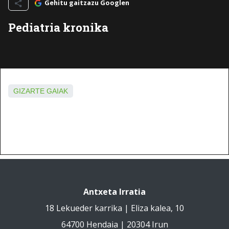
Gehitu gaitzazu Googlen
Pediatria kronika
GIZARTE GAIAK
Antxeta Irratia
18 Lekueder karrika | Eliza kalea, 10
64700 Hendaia | 20304 Irun