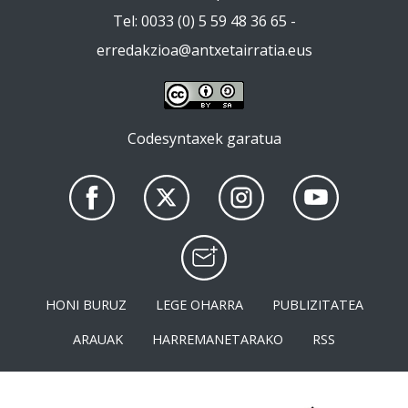
Tel: 0033 (0) 5 59 48 36 65 -
erredakzioa@antxetairratia.eus
Codesyntaxek garatua
HONI BURUZ
LEGE OHARRA
PUBLIZITATEA
ARAUAK
HARREMANETARAKO
RSS