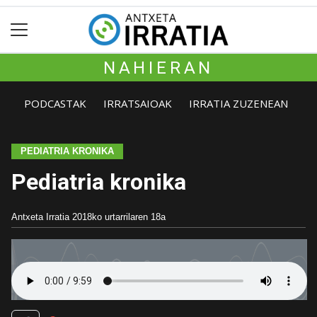
NAHIERAN
PODCASTAK
IRRATSAIOAK
IRRATIA ZUZENEAN
PEDIATRIA KRONIKA
Pediatria kronika
Antxeta Irratia
2018ko urtarrilaren 18a