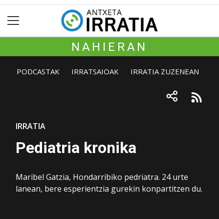
NAHIERAN
PODCASTAK
IRRATSAIOAK
IRRATIA ZUZENEAN
IRRATIA
Pediatria kronika
Maribel Gatzia, Hondarribiko pedriatra. 24 urte
lanean, bere esperientzia gurekin konpartitzen du.