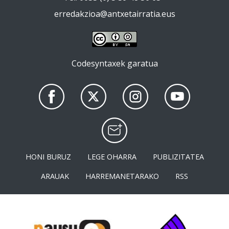
erredakzioa@antxetairratia.eus
Codesyntaxek garatua
HONI BURUZ
LEGE OHARRA
PUBLIZITATEA
ARAUAK
HARREMANETARAKO
RSS