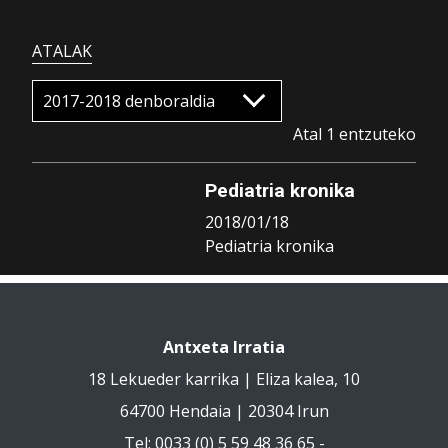
ATALAK
Atal 1 entzuteko
Pediatria kronika
2018/01/18
Pediatria kronika
Antxeta Irratia
18 Lekueder karrika | Eliza kalea, 10
64700 Hendaia | 20304 Irun
Tel: 0033 (0) 5 59 48 36 65 -