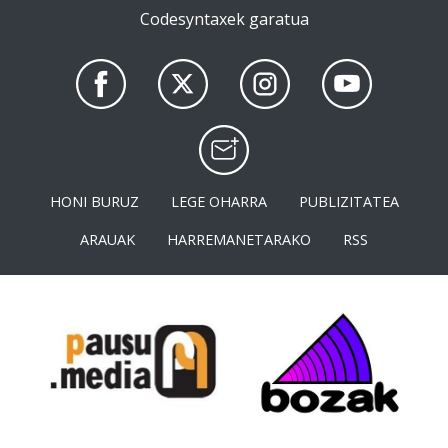
Codesyntaxek garatua
HONI BURUZ
LEGE OHARRA
PUBLIZITATEA
ARAUAK
HARREMANETARAKO
RSS