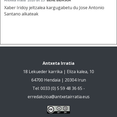
Antxeta Irratia
2018 urt 23
BEHE BIDASOA
Xaber Iridoy jeltzalea kargugabetu du Jose Antonio
Santano alkateak
Antxeta Irratia
18 Lekueder karrika | Eliza kalea, 10
64700 Hendaia | 20304 Irun
Tel: 0033 (0) 5 59 48 36 65 -
erredakzioa@antxetairratia.eus