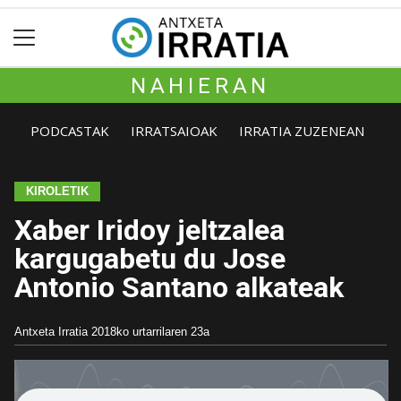
NAHIERAN
PODCASTAK
IRRATSAIOAK
IRRATIA ZUZENEAN
KIROLETIK
Xaber Iridoy jeltzalea
kargugabetu du Jose
Antonio Santano alkateak
Antxeta Irratia
2018ko urtarrilaren 23a