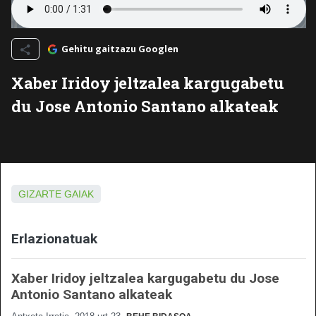
Gehitu gaitzazu Googlen
Xaber Iridoy jeltzalea kargugabetu
du Jose Antonio Santano alkateak
GIZARTE GAIAK
Erlazionatuak
Xaber Iridoy jeltzalea kargugabetu du Jose
Antonio Santano alkateak