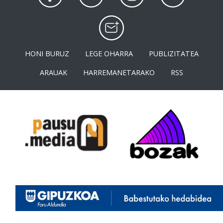
HONI BURUZ
LEGE OHARRA
PUBLIZITATEA
ARAUAK
HARREMANETARAKO
RSS