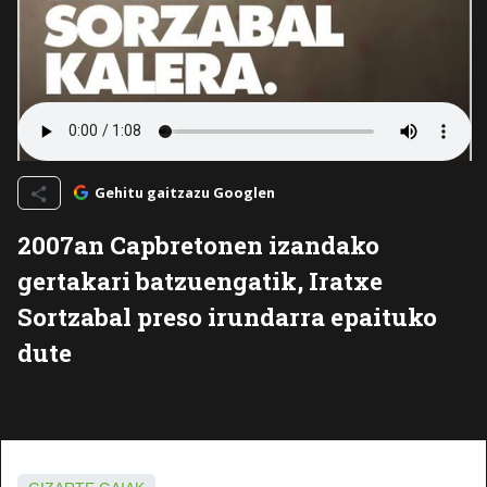
Gehitu gaitzazu Googlen
2007an Capbretonen izandako
gertakari batzuengatik, Iratxe
Sortzabal preso irundarra epaituko
dute