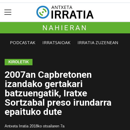
NAHIERAN
PODCASTAK
IRRATSAIOAK
IRRATIA ZUZENEAN
KIROLETIK
2007an Capbretonen
izandako gertakari
batzuengatik, Iratxe
Sortzabal preso irundarra
epaituko dute
Antxeta Irratia
2018ko otsailaren 7a