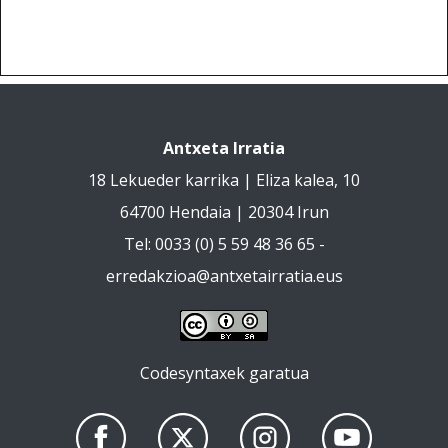
Antxeta Irratia
18 Lekueder karrika | Eliza kalea, 10
64700 Hendaia | 20304 Irun
Tel: 0033 (0) 5 59 48 36 65 -
erredakzioa@antxetairratia.eus
Codesyntaxek garatua