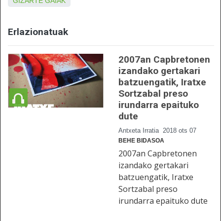
GIZARTE GAIAK
Erlazionatuak
2007an Capbretonen
izandako gertakari
batzuengatik, Iratxe
Sortzabal preso
irundarra epaituko
dute
Antxeta Irratia
2018 ots 07
BEHE BIDASOA
2007an Capbretonen
izandako gertakari
batzuengatik, Iratxe
Sortzabal preso
irundarra epaituko dute