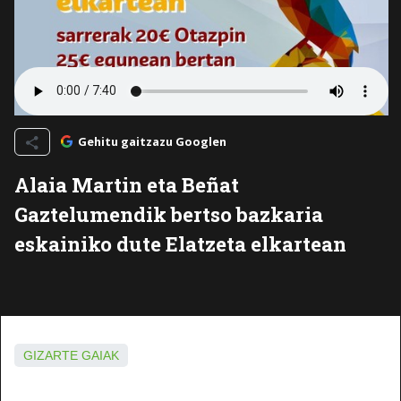
Gehitu gaitzazu Googlen
Alaia Martin eta Beñat
Gaztelumendik bertso bazkaria
eskainiko dute Elatzeta elkartean
GIZARTE GAIAK