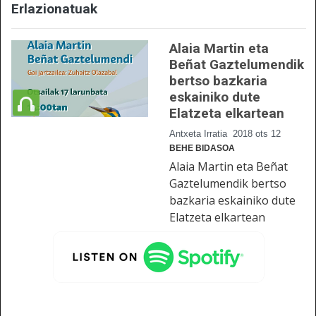
Erlazionatuak
Alaia Martin eta
Beñat Gaztelumendik
bertso bazkaria
eskainiko dute
Elatzeta elkartean
Antxeta Irratia
2018 ots 12
BEHE BIDASOA
Alaia Martin eta Beñat
Gaztelumendik bertso
bazkaria eskainiko dute
Elatzeta elkartean