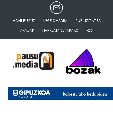
HONI BURUZ
LEGE OHARRA
PUBLIZITATEA
ARAUAK
HARREMANETARAKO
RSS