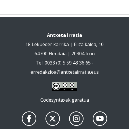
Antxeta Irratia
18 Lekueder karrika | Eliza kalea, 10
64700 Hendaia | 20304 Irun
Tel: 0033 (0) 5 59 48 36 65 -
erredakzioa@antxetairratia.eus
Codesyntaxek garatua