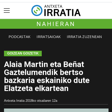
NAHIERAN
PODCASTAK
IRRATSAIOAK
IRRATIA ZUZENEAN
GOIZEAN GOIZETIK
Alaia Martin eta Beñat
Gaztelumendik bertso
bazkaria eskainiko dute
Elatzeta elkartean
Antxeta Irratia
2018ko otsailaren 12a