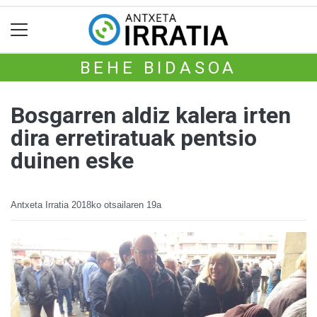
BEHE BIDASOA
Bosgarren aldiz kalera irten
dira erretiratuak pentsio
duinen eske
Antxeta Irratia
2018ko otsailaren 19a