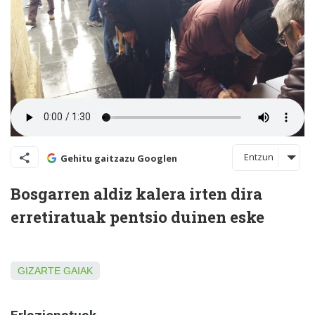
Entzun
Gehitu gaitzazu Googlen
Bosgarren aldiz kalera irten dira
erretiratuak pentsio duinen eske
GIZARTE GAIAK