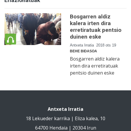
Erlazionatuak
Bosgarren aldiz
kalera irten dira
erretiratuak pentsio
duinen eske
Antxeta Irratia
2018 ots 19
BEHE BIDASOA
Bosgarren aldiz kalera
irten dira erretiratuak
pentsio duinen eske
Antxeta Irratia
18 Lekueder karrika | Eliza kalea, 10
64700 Hendaia | 20304 Irun