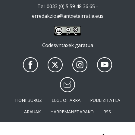
Tel: 0033 (0) 5 59 48 36 65 -
erredakzioa@antxetairratia.eus
Codesyntaxek garatua
HONI BURUZ
LEGE OHARRA
PUBLIZITATEA
ARAUAK
HARREMANETARAKO
RSS