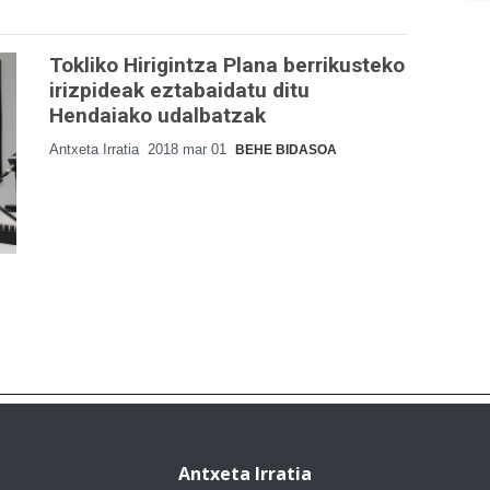
Tokliko Hirigintza Plana berrikusteko
irizpideak eztabaidatu ditu
Hendaiako udalbatzak
Antxeta Irratia
2018 mar 01
BEHE BIDASOA
Antxeta Irratia