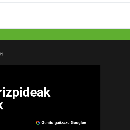
AN
rizpideak
k
Gehitu gaitzazu Googlen