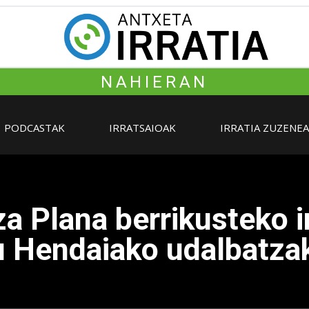
NAHIERAN
PODCASTAK
IRRATSAIOAK
IRRATIA ZUZENE
za Plana berrikusteko i
u Hendaiako udalbatza