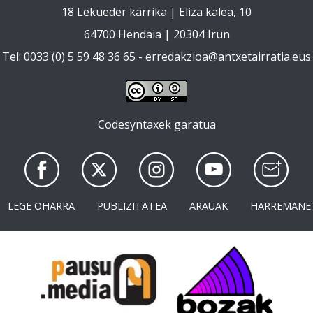
18 Lekueder karrika | Eliza kalea, 10
64700 Hendaia | 20304 Irun
Tel: 0033 (0) 5 59 48 36 65 -
erredakzioa@antxetairratia.eus
Codesyntaxek garatua
LEGE OHARRA
PUBLIZITATEA
ARAUAK
HARREMANE