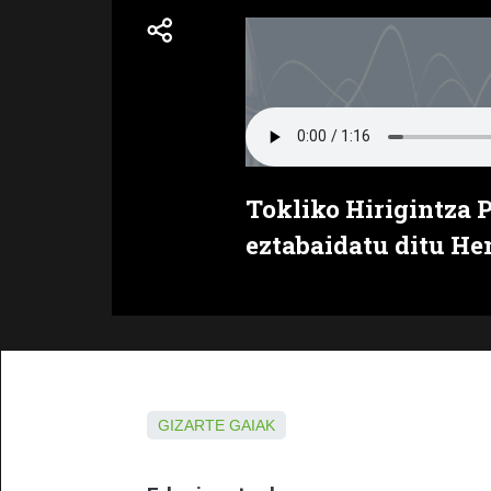
Tokliko Hirigintza 
eztabaidatu ditu H
GIZARTE GAIAK