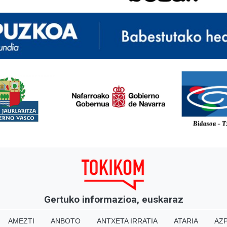
<
Gertuko informazioa, euskaraz
AMEZTI
ANBOTO
ANTXETA IRRATIA
ATARIA
AZP