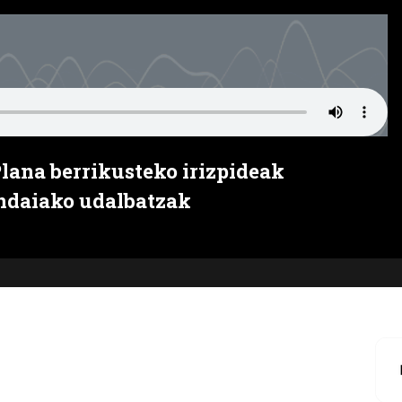
Plana berrikusteko irizpideak
endaiako udalbatzak