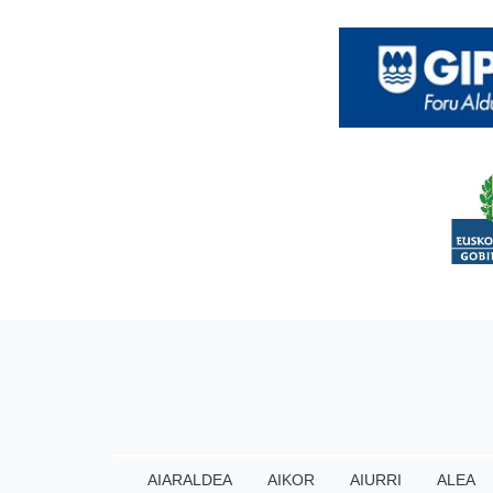
AIARALDEA
AIKOR
AIURRI
ALEA