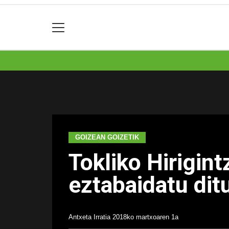
GOIZEAN GOIZETIK
Tokliko Hirigint
eztabaidatu dit
Antxeta Irratia
2018ko martxoaren 1a