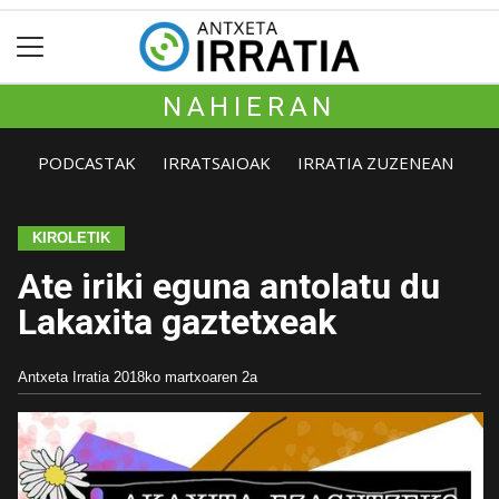
NAHIERAN
PODCASTAK
IRRATSAIOAK
IRRATIA ZUZENEAN
KIROLETIK
Ate iriki eguna antolatu du
Lakaxita gaztetxeak
Antxeta Irratia
2018ko martxoaren 2a