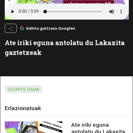
Gehitu gaitzazu Googlen
Ate iriki eguna antolatu du Lakaxita
gaztetxeak
GIZARTE GAIAK
Erlazionatuak
Ate iriki eguna
antolatu du Lakaxita