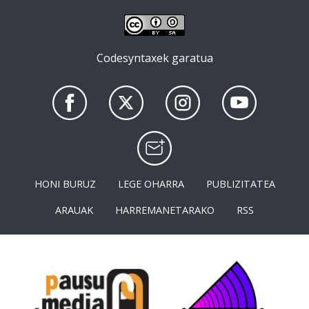
Codesyntaxek garatua
HONI BURUZ
LEGE OHARRA
PUBLIZITATEA
ARAUAK
HARREMANETARAKO
RSS