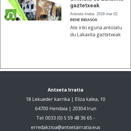
gaztetxeak
Antxeta Irratia
2018 mar 02
BEHE BIDASOA
Ate iriki eguna antolatu
du Lakaxita gaztetxeak
Antxeta Irratia
18 Lekueder karrika | Eliza kalea, 10
64700 Hendaia | 20304 Irun
Tel: 0033 (0) 5 59 48 36 65 -
erredakzioa@antxetairratia.eus