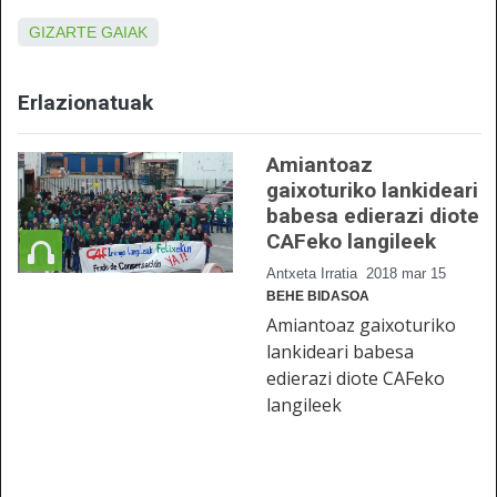
GIZARTE GAIAK
Erlazionatuak
Amiantoaz
gaixoturiko lankideari
babesa edierazi diote
CAFeko langileek
Antxeta Irratia
2018 mar 15
BEHE BIDASOA
Amiantoaz gaixoturiko
lankideari babesa
edierazi diote CAFeko
langileek