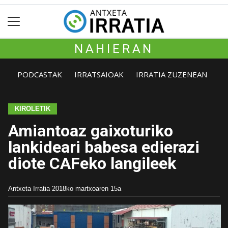
NAHIERAN
PODCASTAK
IRRATSAIOAK
IRRATIA ZUZENEAN
KIROLETIK
Amiantoaz gaixoturiko
lankideari babesa edierazi
diote CAFeko langileek
Antxeta Irratia
2018ko martxoaren 15a