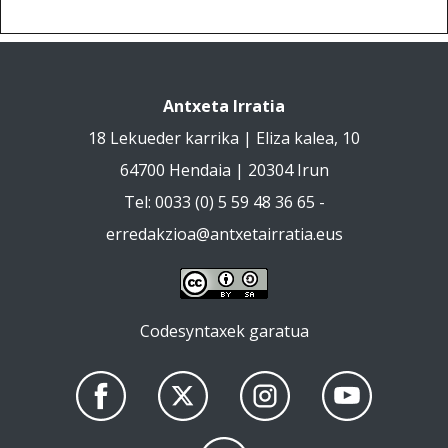
Antxeta Irratia
18 Lekueder karrika | Eliza kalea, 10
64700 Hendaia | 20304 Irun
Tel: 0033 (0) 5 59 48 36 65 -
erredakzioa@antxetairratia.eus
Codesyntaxek garatua