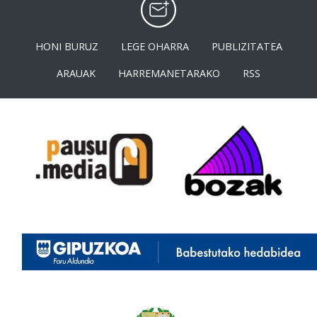
HONI BURUZ
LEGE OHARRA
PUBLIZITATEA
ARAUAK
HARREMANETARAKO
RSS