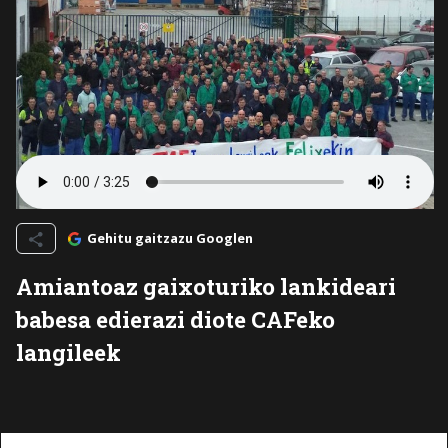
Gehitu gaitzazu Googlen
Amiantoaz gaixoturiko lankideari
babesa edierazi diote CAFeko
langileek