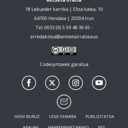
Antxeta Irratia
18 Lekueder karrika | Eliza kalea, 10
64700 Hendaia | 20304 Irun
Tel: 0033 (0) 5 59 48 36 65 -
erredakzioa@antxetairratia.eus
Codesyntaxek garatua
HONI BURUZ
LEGE OHARRA
PUBLIZITATEA
ARAUAK
HARREMANETARAKO
RSS