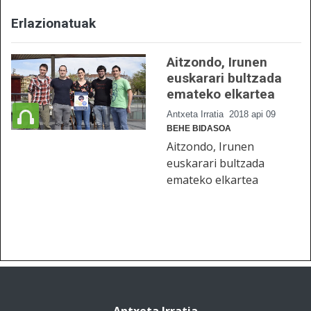
Erlazionatuak
Aitzondo, Irunen
euskarari bultzada
emateko elkartea
Antxeta Irratia
2018 api 09
BEHE BIDASOA
Aitzondo, Irunen
euskarari bultzada
emateko elkartea