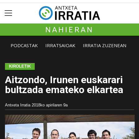
NAHIERAN
PODCASTAK
IRRATSAIOAK
IRRATIA ZUZENEAN
KIROLETIK
Aitzondo, Irunen euskarari
bultzada emateko elkartea
Antxeta Irratia
2018ko apirilaren 9a