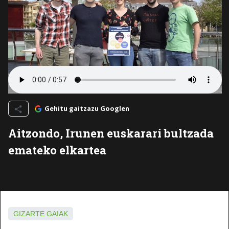
Gehitu gaitzazu Googlen
Aitzondo, Irunen euskarari bultzada
emateko elkartea
GIZARTE GAIAK