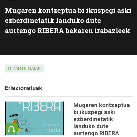
Mugaren kontzeptua bi ikuspegi aski
ezberdinetatik landuko dute
aurtengo RIBERA bekaren irabazleek
GIZARTE GAIAK
Erlazionatuak
Mugaren kontzeptua
bi ikuspegi aski
ezberdinetatik
landuko dute
aurtengo RIBERA