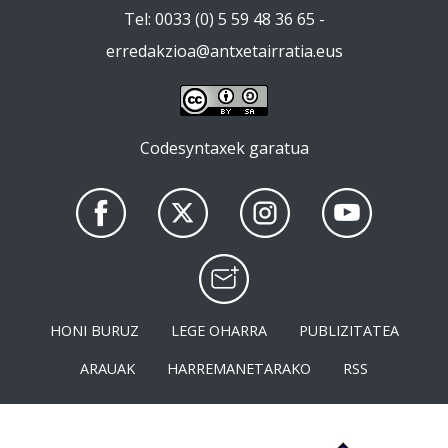
Tel: 0033 (0) 5 59 48 36 65 -
erredakzioa@antxetairratia.eus
Codesyntaxek garatua
HONI BURUZ
LEGE OHARRA
PUBLIZITATEA
ARAUAK
HARREMANETARAKO
RSS