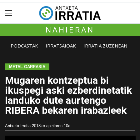
NAHIERAN
PODCASTAK
IRRATSAIOAK
IRRATIA ZUZENEAN
METAL GARRASIA
Mugaren kontzeptua bi
ikuspegi aski ezberdinetatik
landuko dute aurtengo
RIBERA bekaren irabazleek
Antxeta Irratia
2018ko apirilaren 10a