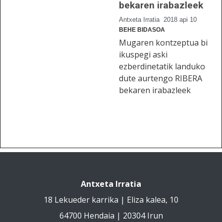
bekaren irabazleek
Antxeta Irratia
2018 api 10
BEHE BIDASOA
Mugaren kontzeptua bi
ikuspegi aski
ezberdinetatik landuko
dute aurtengo RIBERA
bekaren irabazleek
Antxeta Irratia
18 Lekueder karrika | Eliza kalea, 10
64700 Hendaia | 20304 Irun