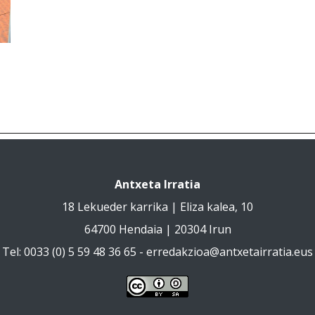
Antxeta Irratia
18 Lekueder karrika | Eliza kalea, 10
64700 Hendaia | 20304 Irun
Tel: 0033 (0) 5 59 48 36 65 -
erredakzioa@antxetairratia.eus