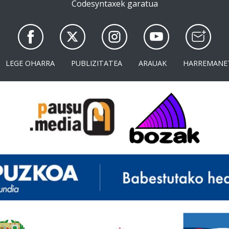
Codesyntaxek garatua
LEGE OHARRA
PUBLIZITATEA
ARAUAK
HARREMANE