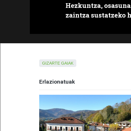
Hezkuntza, osasuna
zaintza sustatzeko 
GIZARTE GAIAK
Erlazionatuak