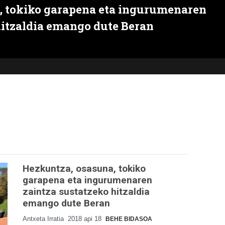
, tokiko garapena eta ingurumenaren
hitzaldia emango dute Beran
Hezkuntza, osasuna, tokiko
garapena eta ingurumenaren
zaintza sustatzeko hitzaldia
emango dute Beran
Antxeta Irratia
2018 api 18
BEHE BIDASOA