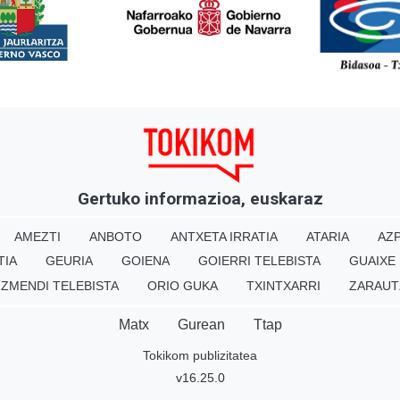
<
Gertuko informazioa, euskaraz
AMEZTI
ANBOTO
ANTXETA IRRATIA
ATARIA
AZP
TIA
GEURIA
GOIENA
GOIERRI TELEBISTA
GUAIXE
IZMENDI TELEBISTA
ORIO GUKA
TXINTXARRI
ZARAUT
Matx
Gurean
Ttap
Tokikom publizitatea
v16.25.0