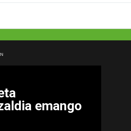
AN
eta
tzaldia emango