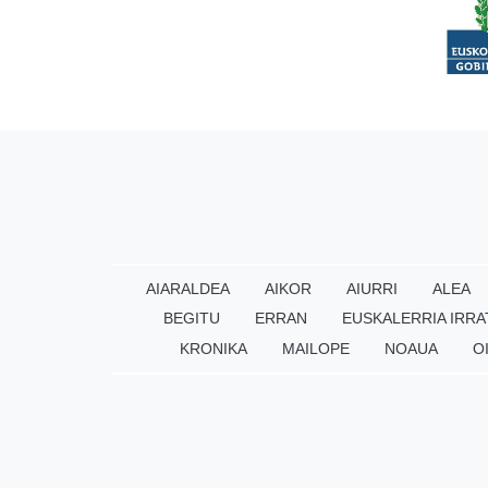
AIARALDEA
AIKOR
AIURRI
ALEA
BEGITU
ERRAN
EUSKALERRIA IRRA
KRONIKA
MAILOPE
NOAUA
O