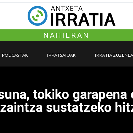
NAHIERAN
PODCASTAK
IRRATSAIOAK
IRRATIA ZUZENE
una, tokiko garapena 
zaintza sustatzeko hi