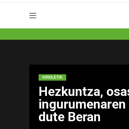
KIROLETIK
Hezkuntza, osas
ingurumenaren 
dute Beran