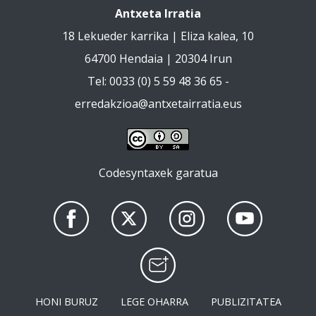
Antxeta Irratia
18 Lekueder karrika | Eliza kalea, 10
64700 Hendaia | 20304 Irun
Tel: 0033 (0) 5 59 48 36 65 -
erredakzioa@antxetairratia.eus
Codesyntaxek garatua
HONI BURUZ
LEGE OHARRA
PUBLIZITATEA