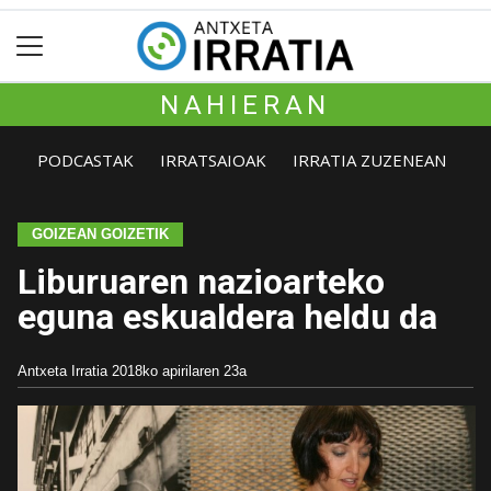
NAHIERAN
PODCASTAK
IRRATSAIOAK
IRRATIA ZUZENEAN
GOIZEAN GOIZETIK
Liburuaren nazioarteko
eguna eskualdera heldu da
Antxeta Irratia
2018ko apirilaren 23a