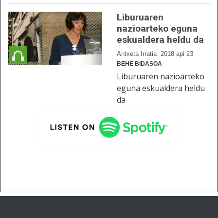
Liburuaren
nazioarteko eguna
eskualdera heldu da
Antxeta Irratia
2018 api 23
BEHE BIDASOA
Liburuaren nazioarteko
eguna eskualdera heldu
da