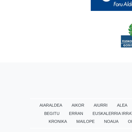
AIARALDEA
AIKOR
AIURRI
ALEA
BEGITU
ERRAN
EUSKALERRIA IRRA
KRONIKA
MAILOPE
NOAUA
O