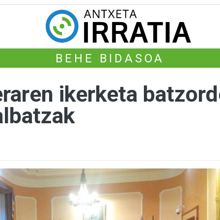
BEHE BIDASOA
eraren ikerketa batzor
albatzak