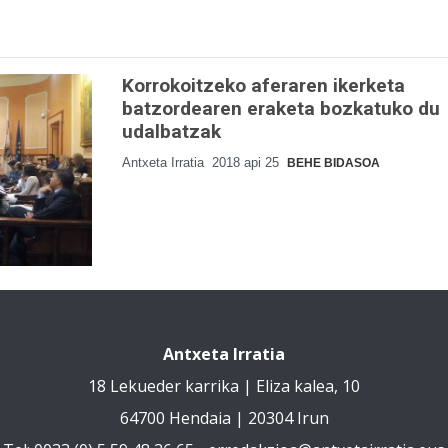
Korrokoitzeko aferaren ikerketa
batzordearen eraketa bozkatuko du
udalbatzak
Antxeta Irratia
2018 api 25
BEHE BIDASOA
Antxeta Irratia
18 Lekueder karrika | Eliza kalea, 10
64700 Hendaia | 20304 Irun