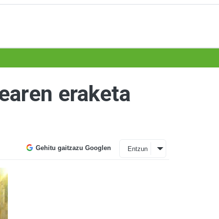
dearen eraketa
Gehitu gaitzazu Googlen
Entzun