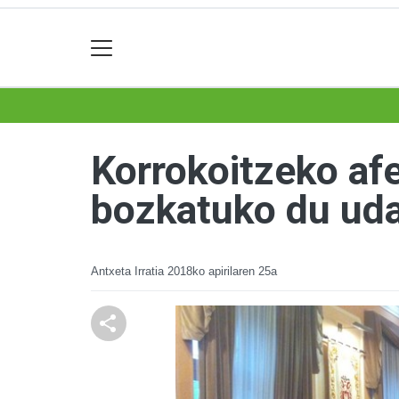
Korrokoitzeko af
bozkatuko du ud
Antxeta Irratia
2018ko apirilaren 25a