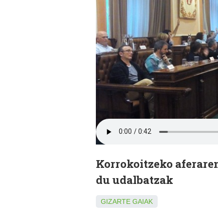
Korrokoitzeko aferare
du udalbatzak
GIZARTE GAIAK