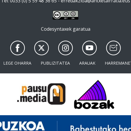
Tel: 0033 (0) 5 59 48 36 65 -
erredakzioa@antxetairratia.eus
Codesyntaxek garatua
LEGE OHARRA
PUBLIZITATEA
ARAUAK
HARREMANE