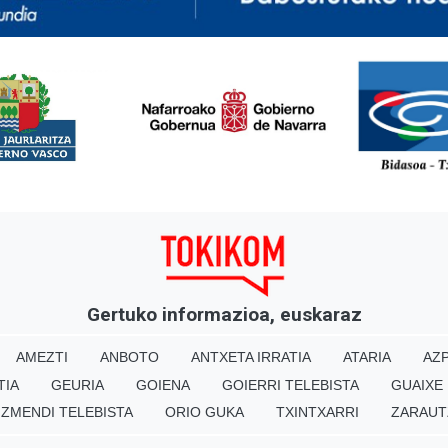
<
Gertuko informazioa, euskaraz
AMEZTI
ANBOTO
ANTXETA IRRATIA
ATARIA
AZP
TIA
GEURIA
GOIENA
GOIERRI TELEBISTA
GUAIXE
IZMENDI TELEBISTA
ORIO GUKA
TXINTXARRI
ZARAUT