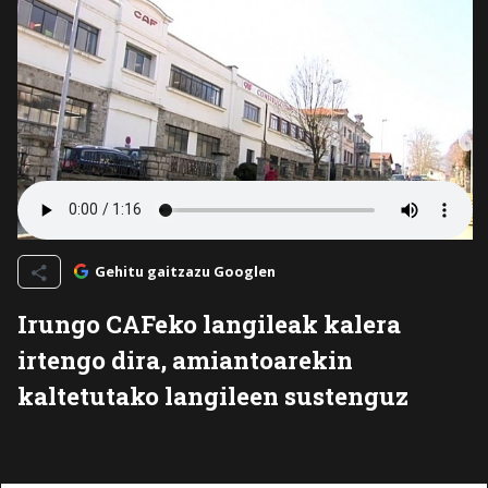
Gehitu gaitzazu Googlen
Irungo CAFeko langileak kalera
irtengo dira, amiantoarekin
kaltetutako langileen sustenguz