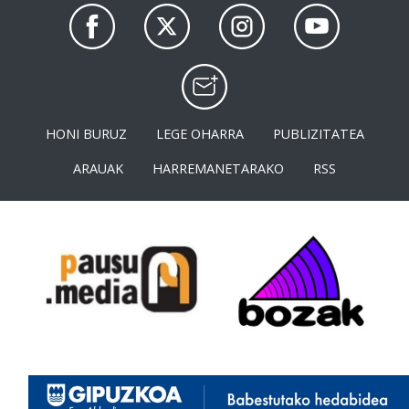
HONI BURUZ
LEGE OHARRA
PUBLIZITATEA
ARAUAK
HARREMANETARAKO
RSS