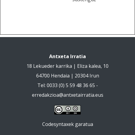
Antxeta Irratia
18 Lekueder karrika | Eliza kalea, 10
64700 Hendaia | 20304 Irun
Tel: 0033 (0) 5 59 48 36 65 -
erredakzioa@antxetairratia.eus
Codesyntaxek garatua