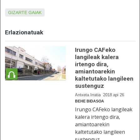
GIZARTE GAIAK
Erlazionatuak
Irungo CAFeko
langileak kalera
irtengo dira,
amiantoarekin
kaltetutako langileen
sustenguz
Antxeta Irratia
2018 api 26
BEHE BIDASOA
Irungo CAFeko langileak
kalera irtengo dira,
amiantoarekin
kaltetutako langileen
sustenguz