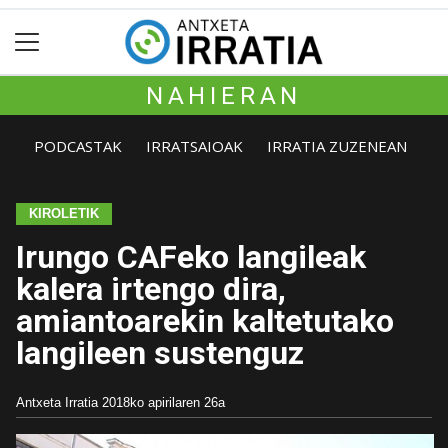
NAHIERAN
PODCASTAK
IRRATSAIOAK
IRRATIA ZUZENEAN
KIROLETIK
Irungo CAFeko langileak
kalera irtengo dira,
amiantoarekin kaltetutako
langileen sustenguz
Antxeta Irratia
2018ko apirilaren 26a