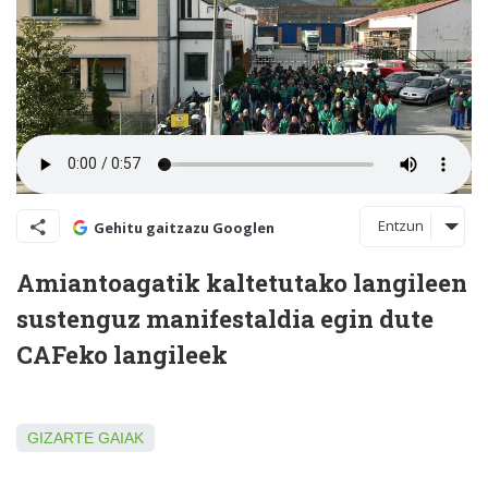
Entzun
Gehitu gaitzazu Googlen
Amiantoagatik kaltetutako langileen
sustenguz manifestaldia egin dute
CAFeko langileek
GIZARTE GAIAK