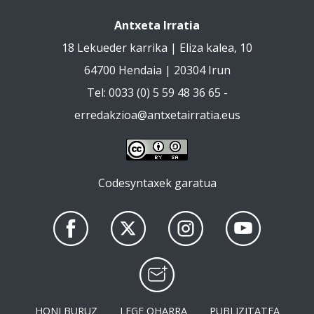
Antxeta Irratia
18 Lekueder karrika | Eliza kalea, 10
64700 Hendaia | 20304 Irun
Tel: 0033 (0) 5 59 48 36 65 -
erredakzioa@antxetairratia.eus
Codesyntaxek garatua
HONI BURUZ
LEGE OHARRA
PUBLIZITATEA