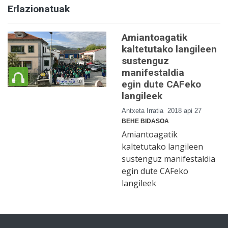
Erlazionatuak
Amiantoagatik
kaltetutako langileen
sustenguz
manifestaldia
egin dute CAFeko
langileek
Antxeta Irratia
2018 api 27
BEHE BIDASOA
Amiantoagatik
kaltetutako langileen
sustenguz manifestaldia
egin dute CAFeko
langileek