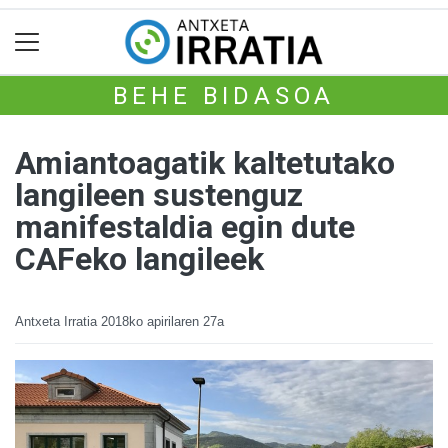
BEHE BIDASOA
Amiantoagatik kaltetutako
langileen sustenguz
manifestaldia egin dute
CAFeko langileek
Antxeta Irratia
2018ko apirilaren 27a