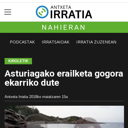
NAHIERAN
PODCASTAK
IRRATSAIOAK
IRRATIA ZUZENEAN
KIROLETIK
Asturiagako erailketa gogora
ekarriko dute
Antxeta Irratia
2018ko maiatzaren 15a