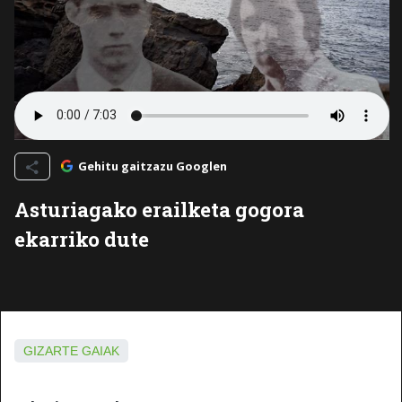
Gehitu gaitzazu Googlen
Asturiagako erailketa gogora
ekarriko dute
GIZARTE GAIAK