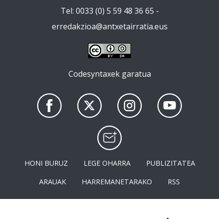
Tel: 0033 (0) 5 59 48 36 65 -
erredakzioa@antxetairratia.eus
Codesyntaxek garatua
HONI BURUZ
LEGE OHARRA
PUBLIZITATEA
ARAUAK
HARREMANETARAKO
RSS