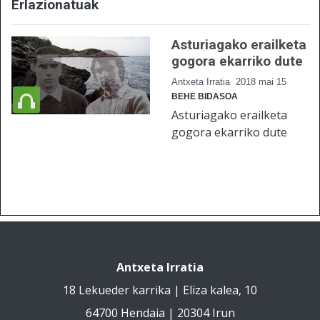
Erlazionatuak
Asturiagako erailketa
gogora ekarriko dute
Antxeta Irratia
2018 mai 15
BEHE BIDASOA
Asturiagako erailketa
gogora ekarriko dute
Antxeta Irratia
18 Lekueder karrika | Eliza kalea, 10
64700 Hendaia | 20304 Irun