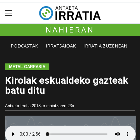
NAHIERAN
PODCASTAK
IRRATSAIOAK
IRRATIA ZUZENEAN
METAL GARRASIA
Kirolak eskualdeko gazteak
batu ditu
Antxeta Irratia
2018ko maiatzaren 23a