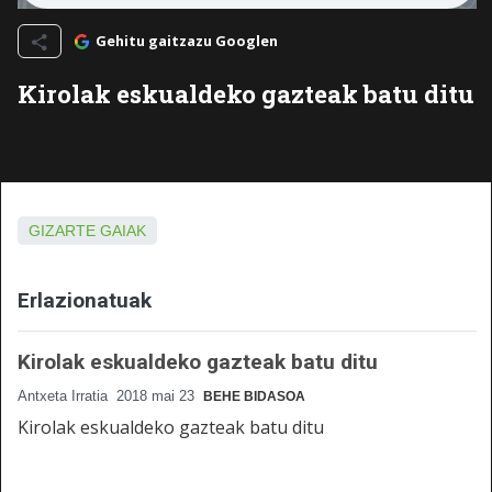
Gehitu gaitzazu Googlen
Kirolak eskualdeko gazteak batu ditu
GIZARTE GAIAK
Erlazionatuak
Kirolak eskualdeko gazteak batu ditu
Antxeta Irratia
2018 mai 23
BEHE BIDASOA
Kirolak eskualdeko gazteak batu ditu