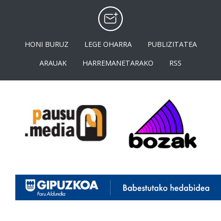
HONI BURUZ
LEGE OHARRA
PUBLIZITATEA
ARAUAK
HARREMANETARAKO
RSS