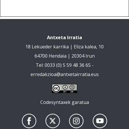
Antxeta Irratia
18 Lekueder karrika | Eliza kalea, 10
64700 Hendaia | 20304 Irun
Tel: 0033 (0) 5 59 48 36 65 -
erredakzioa@antxetairratia.eus
Codesyntaxek garatua