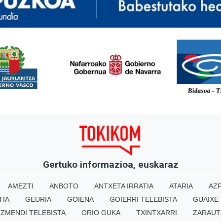
<
Gertuko informazioa, euskaraz
AMEZTI
ANBOTO
ANTXETA IRRATIA
ATARIA
AZP
TIA
GEURIA
GOIENA
GOIERRI TELEBISTA
GUAIXE
IZMENDI TELEBISTA
ORIO GUKA
TXINTXARRI
ZARAUT