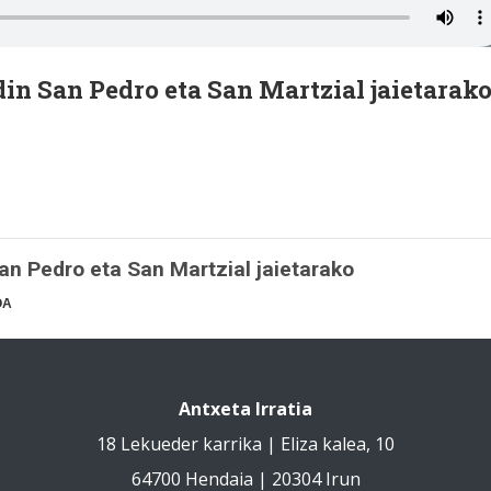
in San Pedro eta San Martzial jaietarak
n Pedro eta San Martzial jaietarako
OA
Antxeta Irratia
18 Lekueder karrika | Eliza kalea, 10
64700 Hendaia | 20304 Irun