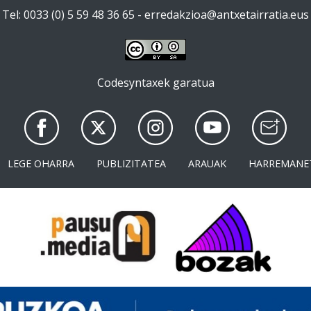
Tel: 0033 (0) 5 59 48 36 65 -
erredakzioa@antxetairratia.eus
Codesyntaxek garatua
LEGE OHARRA
PUBLIZITATEA
ARAUAK
HARREMANE