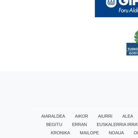
AIARALDEA
AIKOR
AIURRI
ALEA
BEGITU
ERRAN
EUSKALERRIA IRRA
KRONIKA
MAILOPE
NOAUA
O