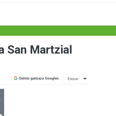
a San Martzial
Gehitu gaitzazu Googlen
Entzun