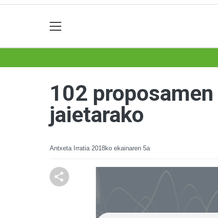
102 proposamen e
jaietarako
Antxeta Irratia
2018ko ekainaren 5a