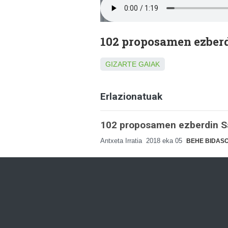
102 proposamen ezberd
GIZARTE GAIAK
Erlazionatuak
102 proposamen ezberdin Sa
Antxeta Irratia
2018 eka 05
BEHE BIDAS