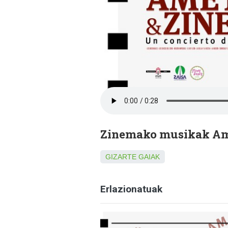
Zinemako musikak A
GIZARTE GAIAK
Erlazionatuak