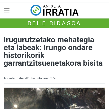
BEHE BIDASOA
Irugurutzetako mehategia
eta labeak: Irungo ondare
historikorik
garrantzitsuenetakora bisita
Antxeta Irratia
2018ko uztailaren 27a