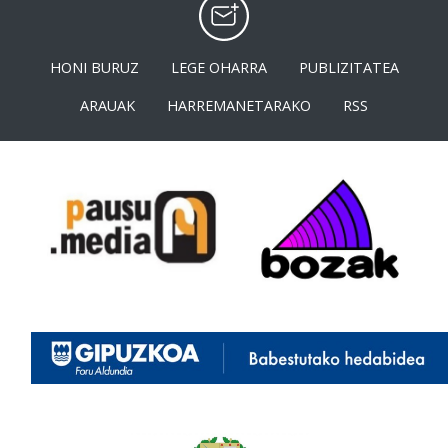
HONI BURUZ
LEGE OHARRA
PUBLIZITATEA
ARAUAK
HARREMANETARAKO
RSS