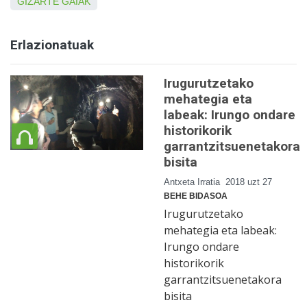
GIZARTE GAIAK
Erlazionatuak
Irugurutzetako
mehategia eta
labeak: Irungo ondare
historikorik
garrantzitsuenetakora
bisita
Antxeta Irratia
2018 uzt 27
BEHE BIDASOA
Irugurutzetako
mehategia eta labeak:
Irungo ondare
historikorik
garrantzitsuenetakora
bisita