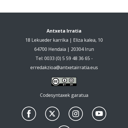
Antxeta Irratia
18 Lekueder karrika | Eliza kalea, 10
64700 Hendaia | 20304 Irun
Tel: 0033 (0) 5 59 48 36 65 -
erredakzioa@antxetairratia.eus
Codesyntaxek garatua