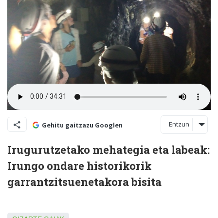
Entzun
Gehitu gaitzazu Googlen
Irugurutzetako mehategia eta labeak:
Irungo ondare historikorik
garrantzitsuenetakora bisita