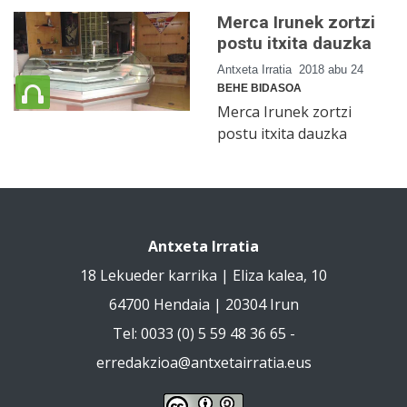
Merca Irunek zortzi
postu itxita dauzka
Antxeta Irratia
2018 abu 24
BEHE BIDASOA
Merca Irunek zortzi
postu itxita dauzka
Antxeta Irratia
18 Lekueder karrika | Eliza kalea, 10
64700 Hendaia | 20304 Irun
Tel: 0033 (0) 5 59 48 36 65 -
erredakzioa@antxetairratia.eus