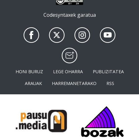
Codesyntaxek garatua
HONI BURUZ
LEGE OHARRA
PUBLIZITATEA
ARAUAK
HARREMANETARAKO
RSS