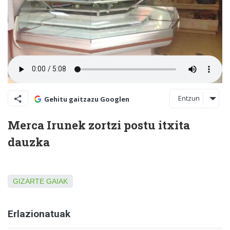
Entzun
Gehitu gaitzazu Googlen
Merca Irunek zortzi postu itxita
dauzka
GIZARTE GAIAK
Erlazionatuak