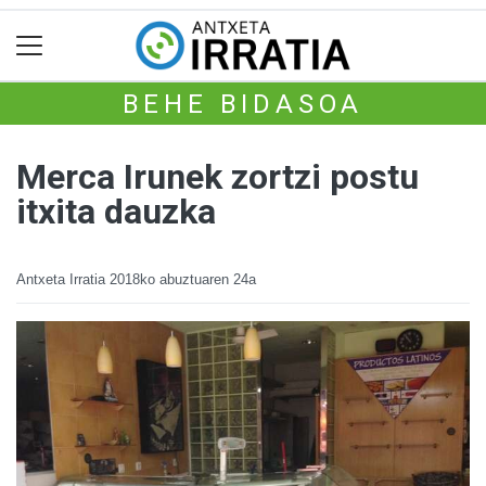
BEHE BIDASOA
Merca Irunek zortzi postu
itxita dauzka
Antxeta Irratia
2018ko abuztuaren 24a