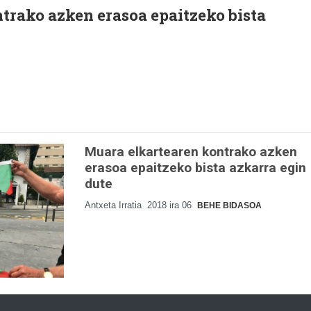
trako azken erasoa epaitzeko bista
Muara elkartearen kontrako azken
erasoa epaitzeko bista azkarra egin
dute
Antxeta Irratia
2018 ira 06
BEHE BIDASOA