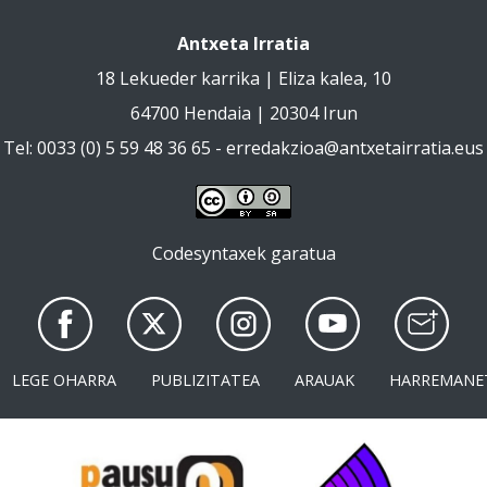
Antxeta Irratia
18 Lekueder karrika | Eliza kalea, 10
64700 Hendaia | 20304 Irun
Tel: 0033 (0) 5 59 48 36 65 -
erredakzioa@antxetairratia.eus
Codesyntaxek garatua
LEGE OHARRA
PUBLIZITATEA
ARAUAK
HARREMANE