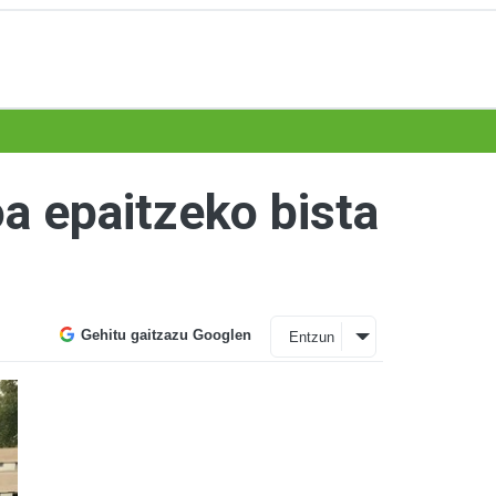
a epaitzeko bista
Gehitu gaitzazu Googlen
Entzun