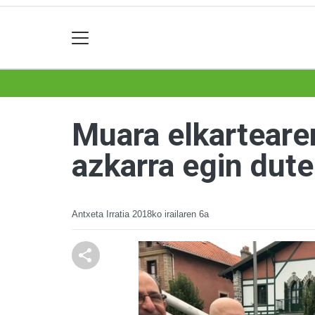
Muara elkarteare
azkarra egin dute
Antxeta Irratia
2018ko irailaren 6a