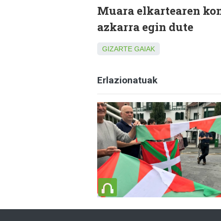
Muara elkartearen kon
azkarra egin dute
GIZARTE GAIAK
Erlazionatuak