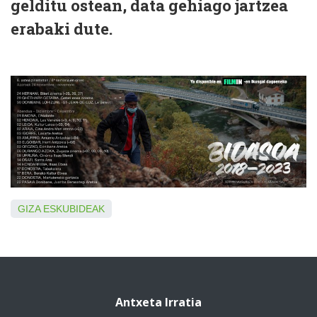
gelditu ostean, data gehiago jartzea
erabaki dute.
GIZA ESKUBIDEAK
Antxeta Irratia