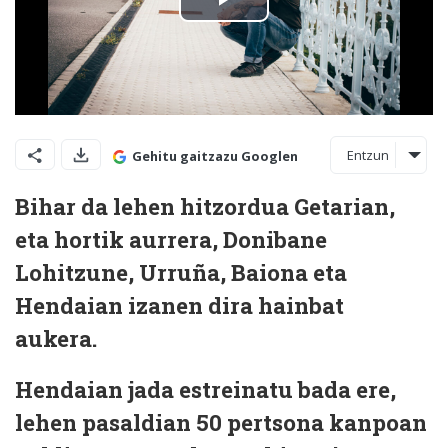
Entzun
Gehitu gaitzazu Googlen
Bihar da lehen hitzordua Getarian,
eta hortik aurrera, Donibane
Lohitzune, Urruña, Baiona eta
Hendaian izanen dira hainbat
aukera.
Hendaian jada estreinatu bada ere,
lehen pasaldian 50 pertsona kanpoan