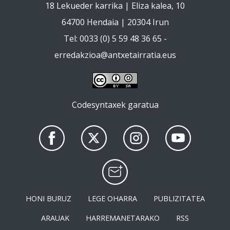
18 Lekueder karrika | Eliza kalea, 10
64700 Hendaia | 20304 Irun
Tel: 0033 (0) 5 59 48 36 65 -
erredakzioa@antxetairratia.eus
Codesyntaxek garatua
HONI BURUZ
LEGE OHARRA
PUBLIZITATEA
ARAUAK
HARREMANETARAKO
RSS