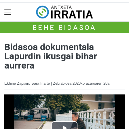
BEHE BIDASOA
Bidasoa dokumentala
Lapurdin ikusgai bihar
aurrera
Ekhiñe Zapiain, Sara Iriarte | Zebrabidea
2023ko azaroaren 28a