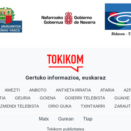
<
Gertuko informazioa, euskaraz
AMEZTI
ANBOTO
ANTXETA IRRATIA
ATARIA
AZP
TIA
GEURIA
GOIENA
GOIERRI TELEBISTA
GUAIXE
IZMENDI TELEBISTA
ORIO GUKA
TXINTXARRI
ZARAUT
Matx
Gurean
Ttap
Tokikom publizitatea