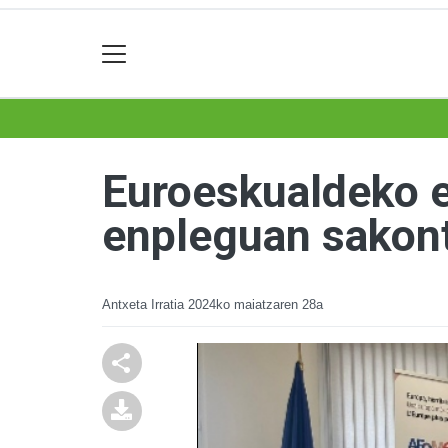
Euroeskualdeko e
enpleguan sakont
Antxeta Irratia
2024ko maiatzaren 28a