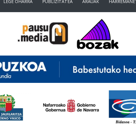
LEGE OHARRA
PUBLIZITATEA
ARAUAK
HARREMANE
<