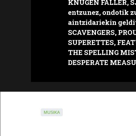
KNUGEN FALLER, S
entzunez, ondotik z
aintzidariekin gel
SCAVENGERS, PRO
SUPERETTES, FEAT
THE SPELLING MIST
DESPERATE MEASUR
MUSIKA