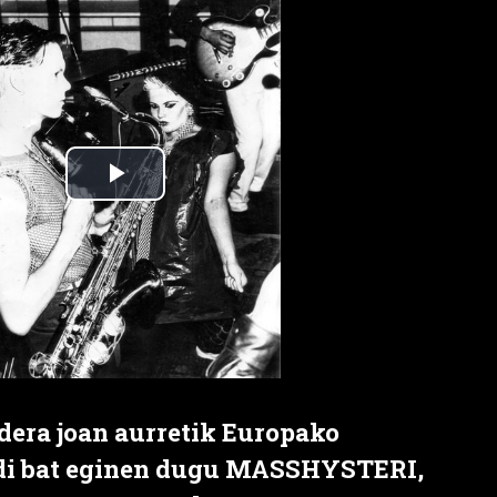
era joan aurretik Europako
aldi bat eginen dugu MASSHYSTERI,