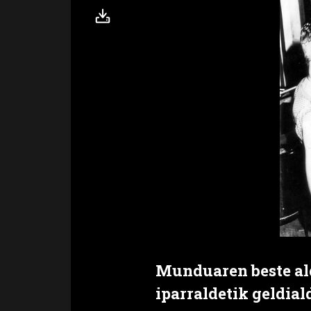
Munduaren beste ald
iparraldetik geldi