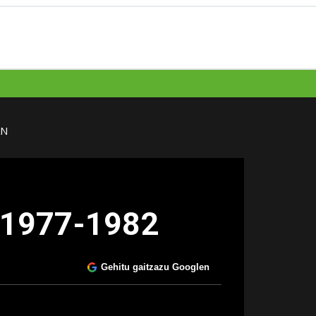
AN
n 1977-1982
Gehitu gaitzazu Googlen