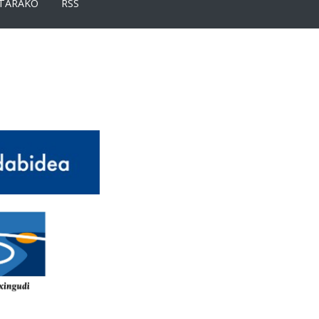
TARAKO
RSS