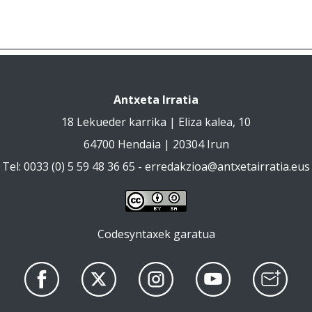
Antxeta Irratia
18 Lekueder karrika | Eliza kalea, 10
64700 Hendaia | 20304 Irun
Tel: 0033 (0) 5 59 48 36 65 -
erredakzioa@antxetairratia.eus
Codesyntaxek garatua