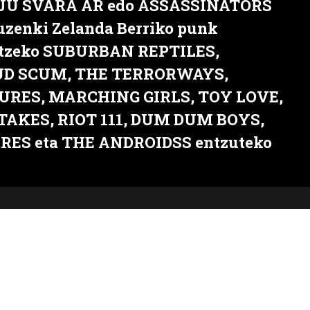
JU SVARA AR edo ASSASSINATORS
uzenki Zelanda Berriko punk
ditzeko SUBURBAN REPTILES,
UD SCUM, THE TERRORWAYS,
URES, MARCHING GIRLS, TOY LOVE,
AKES, RIOT 111, DUM DUM BOYS,
ES eta THE ANDROIDSS entzuteko