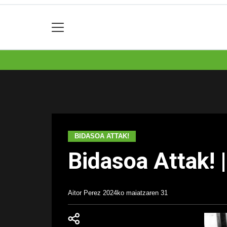
BIDASOA ATTAK!
Bidasoa Attak!
Aitor Perez
2024ko maiatzaren 31