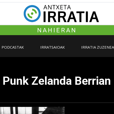
NAHIERAN
PODCASTAK
IRRATSAIOAK
IRRATIA ZUZENE
 | Punk Zelanda Berria