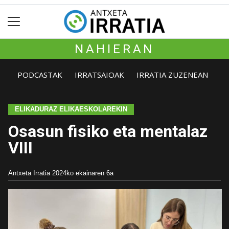
NAHIERAN
PODCASTAK
IRRATSAIOAK
IRRATIA ZUZENEAN
ELIKADURAZ ELIKAESKOLAREKIN
Osasun fisiko eta mentalaz
VIII
Antxeta Irratia
2024ko ekainaren 6a