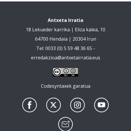
Antxeta Irratia
18 Lekueder karrika | Eliza kalea, 10
64700 Hendaia | 20304 Irun
Tel: 0033 (0) 5 59 48 36 65 -
erredakzioa@antxetairratia.eus
Codesyntaxek garatua