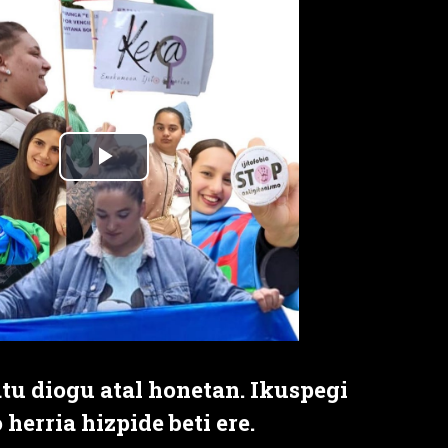
tu diogu atal honetan. Ikuspegi
 herria hizpide beti ere.