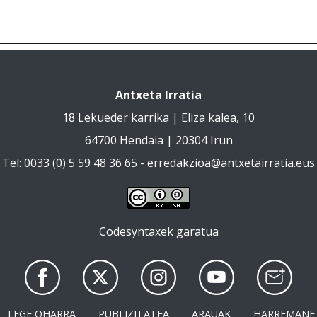
Antxeta Irratia
18 Lekueder karrika | Eliza kalea, 10
64700 Hendaia | 20304 Irun
Tel: 0033 (0) 5 59 48 36 65 -
erredakzioa@antxetairratia.eus
Codesyntaxek garatua
LEGE OHARRA
PUBLIZITATEA
ARAUAK
HARREMANE