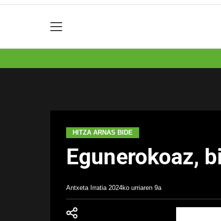
HITZA ARNAS BIDE
Egunerokoaz, bi
Antxeta Irratia
2024ko urriaren 9a