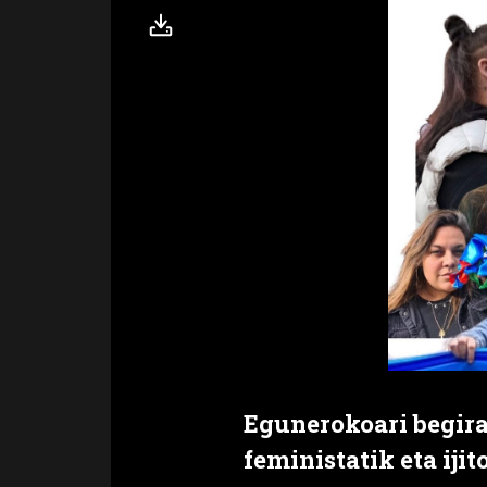
Egunerokoari begira
feministatik eta ijito