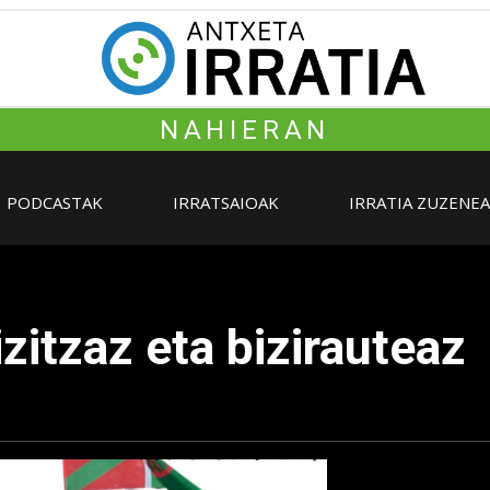
NAHIERAN
PODCASTAK
IRRATSAIOAK
IRRATIA ZUZENE
zitzaz eta bizirauteaz