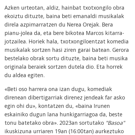
Azken urteotan, aldiz, hainbat txotxongilo obra
ekoiztu dituzte, baina beti emanaldi musikalak
direla azpimarratzen du Nerea Orejak. Bera
pianu-jolea da, eta bere bikotea Marcos kitarra-
jotzailea. Horiek hala, txotxongiloentzat komedia
musikalak sortzen hasi ziren garai batean. Gerora
bestelako obrak sortu dituzte, baina beti musika
originala beraiek sortzen dutela dio. Eta horrek
du aldea egiten.
«Beti oso harrera ona izan dugu, komediak
direnean dibertigarriak direnez jendeak far asko
egin ohi du», kontatzen du, «baina Irunen
eskainiko dugun lana hunkigarriagoa da, beste
tonu batetako obra». 2023an sortutako
"Basoa"
ikuskizuna urriaren 19an (16:00tan) aurkeztuko