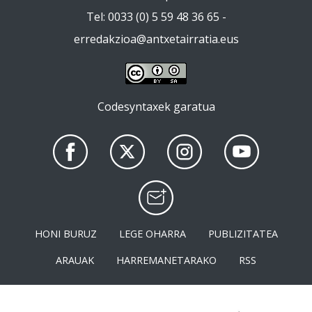
Tel: 0033 (0) 5 59 48 36 65 -
erredakzioa@antxetairratia.eus
Codesyntaxek garatua
HONI BURUZ
LEGE OHARRA
PUBLIZITATEA
ARAUAK
HARREMANETARAKO
RSS