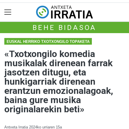
BEHE BIDASOA
EUSKAL HERRIKO TXOTXONGILO TOPAKETA
«Txotxongilo komedia
musikalak direnean farrak
jasotzen ditugu, eta
hunkigarriak direnean
erantzun emozionalagoak,
baina gure musika
originalarekin beti»
Antxeta Irratia
2024ko urriaren 15a