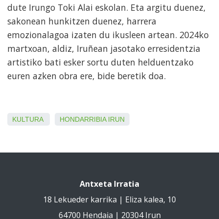
dute Irungo Toki Alai eskolan. Eta argitu duenez,
sakonean hunkitzen duenez, harrera
emozionalagoa izaten du ikusleen artean. 2024ko
martxoan, aldiz, Iruñean jasotako erresidentzia
artistiko bati esker sortu duten helduentzako
euren azken obra ere, bide beretik doa.
KULTURA
HONDARRIBIA
IRUN
Antxeta Irratia
18 Lekueder karrika | Eliza kalea, 10
64700 Hendaia | 20304 Irun