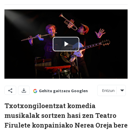
Entzun
Gehitu gaitzazu Googlen
Txotxongiloentzat komedia
musikalak sortzen hasi zen Teatro
Firulete konpainiako Nerea Oreja bere