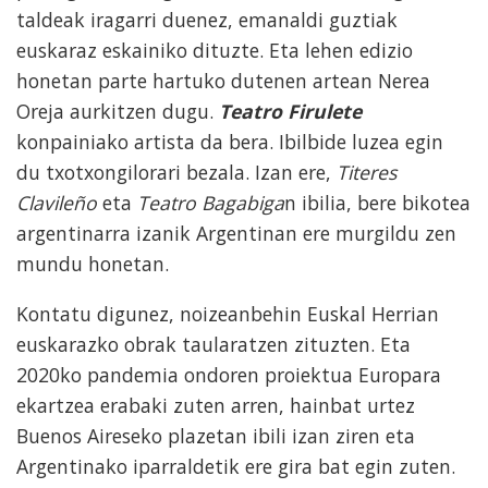
taldeak iragarri duenez, emanaldi guztiak
euskaraz eskainiko dituzte. Eta lehen edizio
honetan parte hartuko dutenen artean Nerea
Oreja aurkitzen dugu.
Teatro Firulete
konpainiako artista da bera. Ibilbide luzea egin
du txotxongilorari bezala. Izan ere,
Titeres
Clavileño
eta
Teatro Bagabiga
n ibilia, bere bikotea
argentinarra izanik Argentinan ere murgildu zen
mundu honetan.
Kontatu digunez, noizeanbehin Euskal Herrian
euskarazko obrak taularatzen zituzten. Eta
2020ko pandemia ondoren proiektua Europara
ekartzea erabaki zuten arren, hainbat urtez
Buenos Aireseko plazetan ibili izan ziren eta
Argentinako iparraldetik ere gira bat egin zuten.