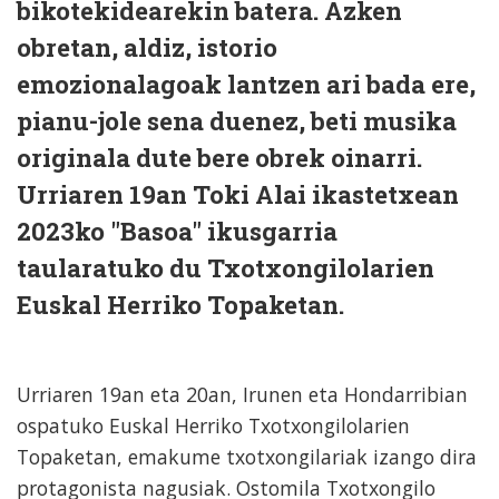
bikotekidearekin batera. Azken
obretan, aldiz, istorio
emozionalagoak lantzen ari bada ere,
pianu-jole sena duenez, beti musika
originala dute bere obrek oinarri.
Urriaren 19an Toki Alai ikastetxean
2023ko "Basoa" ikusgarria
taularatuko du Txotxongilolarien
Euskal Herriko Topaketan.
Urriaren 19an eta 20an, Irunen eta Hondarribian
ospatuko Euskal Herriko Txotxongilolarien
Topaketan, emakume txotxongilariak izango dira
protagonista nagusiak. Ostomila Txotxongilo