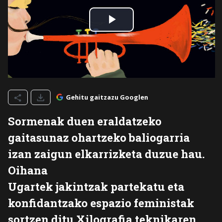
Gehitu gaitzazu Googlen
Sormenak duen eraldatzeko
gaitasunaz ohartzeko baliogarria
izan zaigun elkarrizketa duzue hau.
Oihana
Ugartek jakintzak partekatu eta
konfidantzako espazio feministak
sortzen ditu Xilografia teknikaren