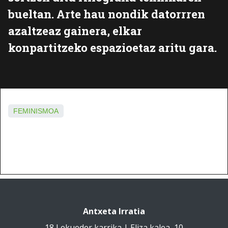
bueltan. Arte hau nondik datorrren
azaltzeaz gainera, elkar
konpartitzeko espazioetaz aritu gara.
FEMINISMOA
Antxeta Irratia
18 Lekueder karrika | Eliza kalea, 10