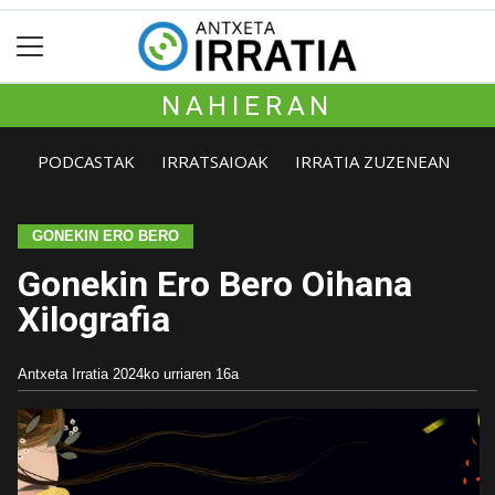
NAHIERAN
PODCASTAK
IRRATSAIOAK
IRRATIA ZUZENEAN
GONEKIN ERO BERO
Gonekin Ero Bero Oihana
Xilografia
Antxeta Irratia
2024ko urriaren 16a