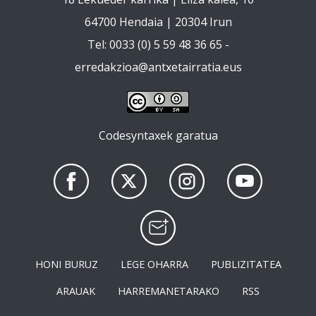
64700 Hendaia | 20304 Irun
Tel: 0033 (0) 5 59 48 36 65 -
erredakzioa@antxetairratia.eus
Codesyntaxek garatua
HONI BURUZ
LEGE OHARRA
PUBLIZITATEA
ARAUAK
HARREMANETARAKO
RSS