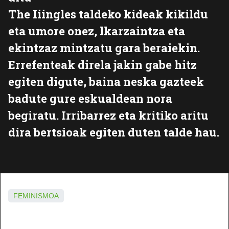
The Iiingles taldeko kideak kikildu
eta umore onez, lkarzaintza eta
ekintzaz mintzatu gara beraiekin.
Errefenteak direla jakin gabe hitz
egiten digute, baina neska gazteek
badute gure eskualdean nora
begiratu. Irribarrez eta kritiko aritu
dira bertsioak egiten duten talde hau.
FEMINISMOA