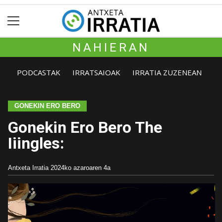
NAHIERAN
PODCASTAK
IRRATSAIOAK
IRRATIA ZUZENEAN
GONEKIN ERO BERO
Gonekin Ero Bero The
Iiingles:
Antxeta Irratia
2024ko azaroaren 4a