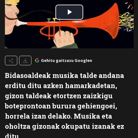
Gehitu gaitzazu Googlen
Bidasoaldeak musika talde andana
erditu ditu azken hamarkadetan,
gizon taldeak etortzen zaizkigu
boteprontoan burura gehiengoei,
horrela izan delako. Musika eta
oholtza gizonak okupatu izanak ez
ditu