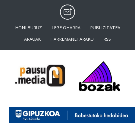
HONI BURUZ
LEGE OHARRA
PUBLIZITATEA
ARAUAK
HARREMANETARAKO
RSS