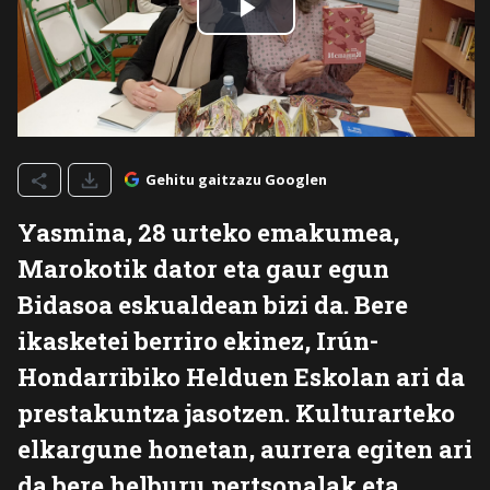
Gehitu gaitzazu Googlen
Yasmina, 28 urteko emakumea,
Marokotik dator eta gaur egun
Bidasoa eskualdean bizi da. Bere
ikasketei berriro ekinez, Irún-
Hondarribiko Helduen Eskolan ari da
prestakuntza jasotzen. Kulturarteko
elkargune honetan, aurrera egiten ari
da bere helburu pertsonalak eta