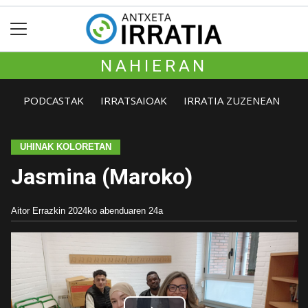
NAHIERAN
PODCASTAK
IRRATSAIOAK
IRRATIA ZUZENEAN
UHINAK KOLORETAN
Jasmina (Maroko)
Aitor Errazkin
2024ko abenduaren 24a