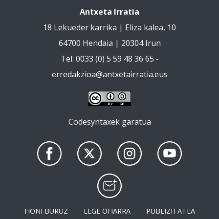
Antxeta Irratia
18 Lekueder karrika | Eliza kalea, 10
64700 Hendaia | 20304 Irun
Tel: 0033 (0) 5 59 48 36 65 -
erredakzioa@antxetairratia.eus
Codesyntaxek garatua
HONI BURUZ
LEGE OHARRA
PUBLIZITATEA