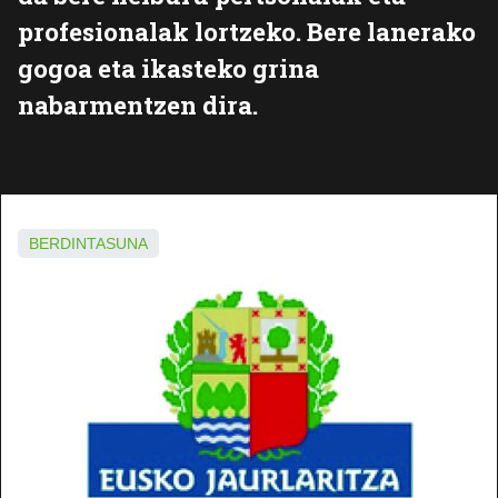
profesionalak lortzeko. Bere lanerako
gogoa eta ikasteko grina
nabarmentzen dira.
BERDINTASUNA