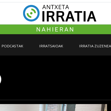
NAHIERAN
PODCASTAK
IRRATSAIOAK
IRRATIA ZUZENE
)