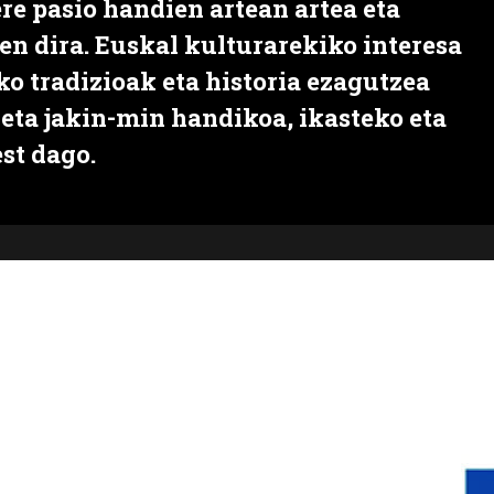
ere pasio handien artean artea eta
n dira. Euskal kulturarekiko interesa
ko tradizioak eta historia ezagutzea
 eta jakin-min handikoa, ikasteko eta
est dago.