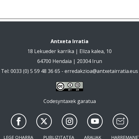
Antxeta Irratia
18 Lekueder karrika | Eliza kalea, 10
64700 Hendaia | 20304 Irun
Tel: 0033 (0) 5 59 48 36 65 -
erredakzioa@antxetairratia.eus
Codesyntaxek garatua
LEGE OHARRA
PUBLIZITATEA
ARAUAK
HARREMANE