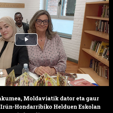
akumea, Moldaviatik dator eta gaur
. Irún-Hondarribiko Helduen Eskolan