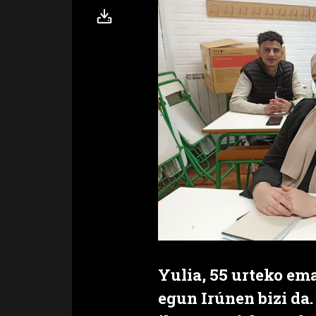
Yulia, 55 urteko em
egun Irúnen bizi da