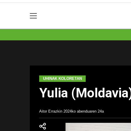
UHINAK KOLORETAN
Yulia (Moldavia
Aitor Errazkin
2024ko abenduaren 24a