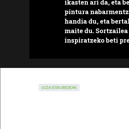
ikasten ari da, eta b
pintura nabarmentze
handia du, eta berta
maite du. Sortzailea
inspiratzeko beti pr
GIZA ESKUBIDEAK