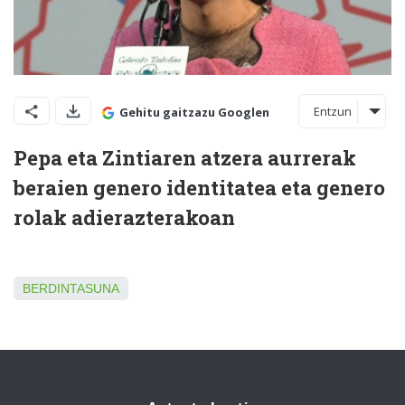
Entzun
Gehitu gaitzazu Googlen
Pepa eta Zintiaren atzera aurrerak
beraien genero identitatea eta genero
rolak adierazterakoan
BERDINTASUNA