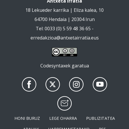
Antxeta Irratia
18 Lekueder karrika | Eliza kalea, 10
64700 Hendaia | 20304 Irun
Tel: 0033 (0) 5 59 48 36 65 -
erredakzioa@antxetairratia.eus
Codesyntaxek garatua
HONI BURUZ
LEGE OHARRA
PUBLIZITATEA