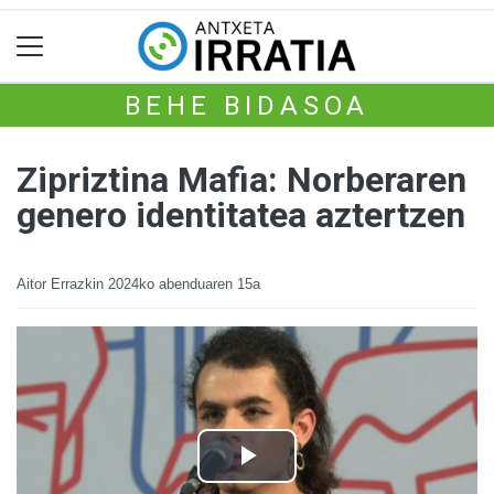
BEHE BIDASOA
Zipriztina Mafia: Norberaren
genero identitatea aztertzen
Aitor Errazkin
2024ko abenduaren 15a