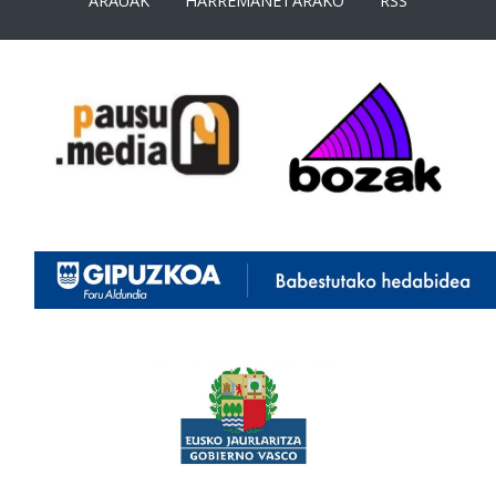
ARAUAK
HARREMANETARAKO
RSS
<