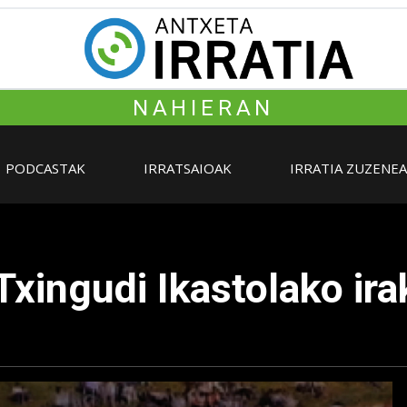
NAHIERAN
PODCASTAK
IRRATSAIOAK
IRRATIA ZUZENE
Txingudi Ikastolako ira