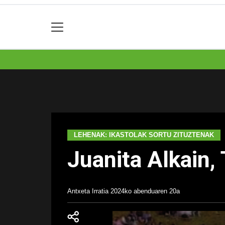
LEHENAK: IKASTOLAK SORTU ZITUZTENAK
Juanita Alkain, 
Antxeta Irratia
2024ko abenduaren 20a