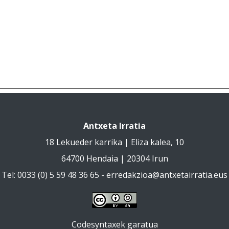
Antxeta Irratia
18 Lekueder karrika | Eliza kalea, 10
64700 Hendaia | 20304 Irun
Tel: 0033 (0) 5 59 48 36 65 -
erredakzioa@antxetairratia.eus
Codesyntaxek garatua