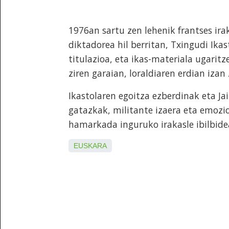
1976an sartu zen lehenik frantses ira
diktadorea hil berritan, Txingudi Ika
titulazioa, eta ikas-materiala ugaritz
ziren garaian, loraldiaren erdian izan 
Ikastolaren egoitza ezberdinak eta Ja
gatazkak, militante izaera eta emozio
hamarkada inguruko irakasle ibilbide
EUSKARA