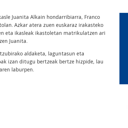
kasle Juanita Alkain hondarribiarra, Franco
stolan. Azkar atera zuen euskaraz irakasteko
en eta ikasleak ikastoletan matrikulatzen ari
zen Juanita.
itzubirako aldaketa, laguntasun eta
ak izan ditugu bertzeak bertze hizpide, lau
aren laburpen.