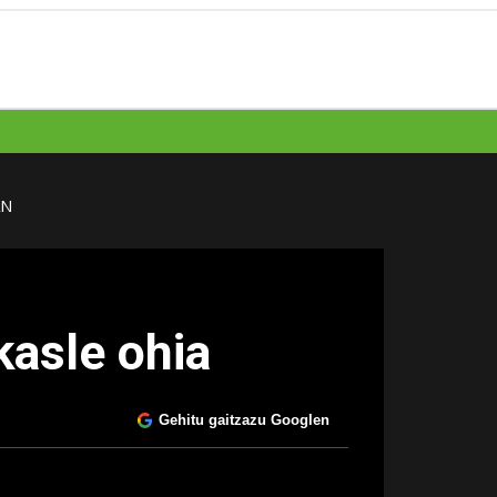
AN
kasle ohia
Gehitu gaitzazu Googlen