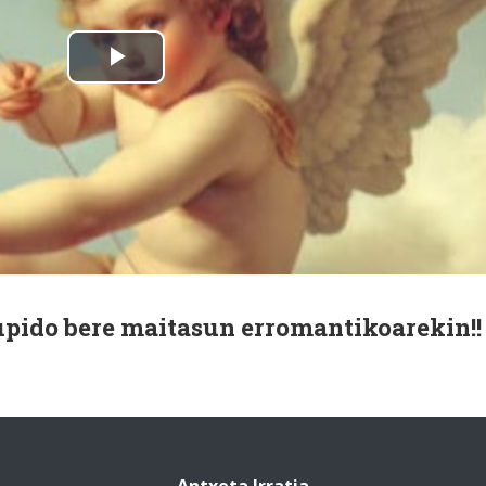
upido bere maitasun erromantikoarekin!!
Antxeta Irratia