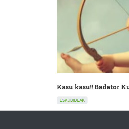
Kasu kasu!! Badator K
ESKUBIDEAK