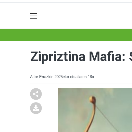
Zipriztina Mafia:
Aitor Errazkin
2025eko otsailaren 18a