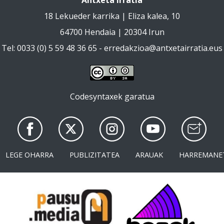
18 Lekueder karrika | Eliza kalea, 10
64700 Hendaia | 20304 Irun
Tel: 0033 (0) 5 59 48 36 65 -
erredakzioa@antxetairratia.eus
Codesyntaxek garatua
LEGE OHARRA
PUBLIZITATEA
ARAUAK
HARREMANE