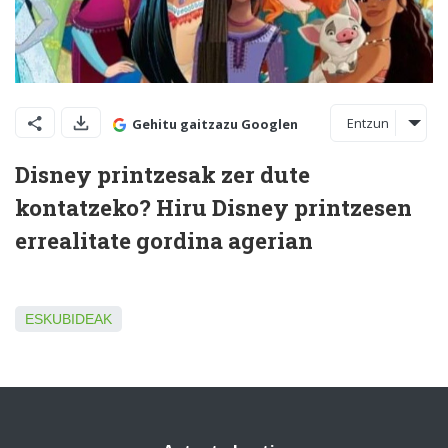
Entzun
Gehitu gaitzazu Googlen
Disney printzesak zer dute
kontatzeko? Hiru Disney printzesen
errealitate gordina agerian
ESKUBIDEAK