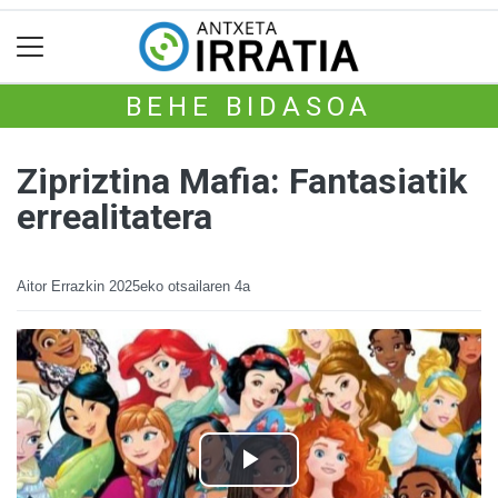
BEHE BIDASOA
Zipriztina Mafia: Fantasiatik
errealitatera
Aitor Errazkin
2025eko otsailaren 4a