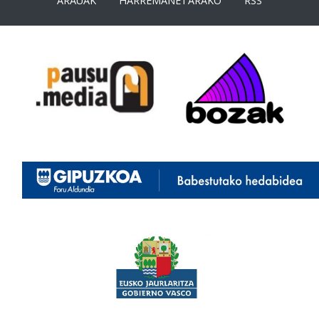
ARAUAK
HARREMANETARAKO
RSS
<