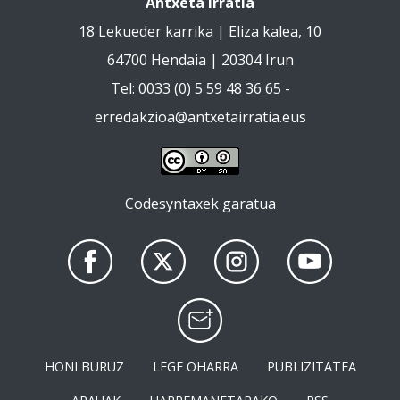
Antxeta Irratia
18 Lekueder karrika | Eliza kalea, 10
64700 Hendaia | 20304 Irun
Tel: 0033 (0) 5 59 48 36 65 -
erredakzioa@antxetairratia.eus
Codesyntaxek garatua
HONI BURUZ
LEGE OHARRA
PUBLIZITATEA