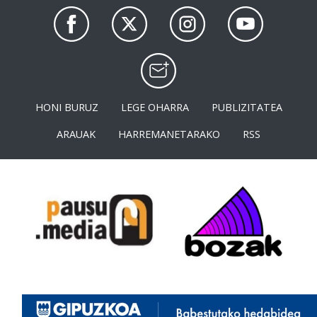
HONI BURUZ
LEGE OHARRA
PUBLIZITATEA
ARAUAK
HARREMANETARAKO
RSS