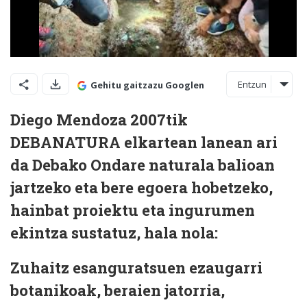
Entzun
Gehitu gaitzazu Googlen
Diego Mendoza 2007tik
DEBANATURA
elkartean lanean ari
da Debako Ondare naturala balioan
jartzeko eta bere egoera hobetzeko,
hainbat proiektu eta ingurumen
ekintza sustatuz, hala nola:
Zuhaitz esanguratsuen ezaugarri
botanikoak, beraien jatorria,