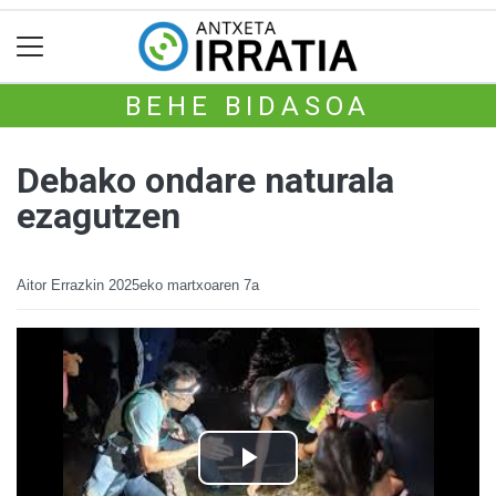
BEHE BIDASOA
Debako ondare naturala
ezagutzen
Aitor Errazkin
2025eko martxoaren 7a