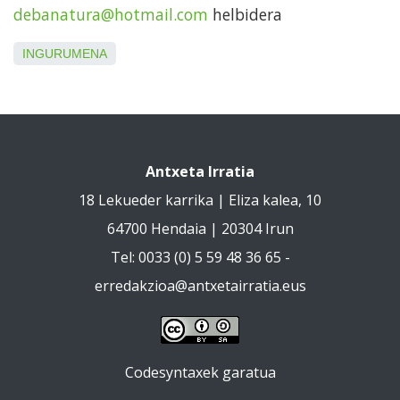
debanatura@hotmail.com
helbidera
INGURUMENA
Antxeta Irratia
18 Lekueder karrika | Eliza kalea, 10
64700 Hendaia | 20304 Irun
Tel: 0033 (0) 5 59 48 36 65 -
erredakzioa@antxetairratia.eus
Codesyntaxek garatua