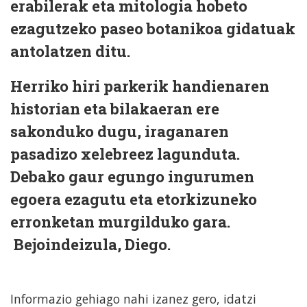
erabilerak eta mitologia hobeto
ezagutzeko paseo botanikoa gidatuak
antolatzen ditu.
Herriko hiri parkerik handienaren
historian eta bilakaeran ere
sakonduko dugu, iraganaren
pasadizo xelebreez lagunduta.
Debako gaur egungo ingurumen
egoera ezagutu eta etorkizuneko
erronketan murgilduko gara.
Bejoindeizula, Diego.
Informazio gehiago nahi izanez gero, idatzi