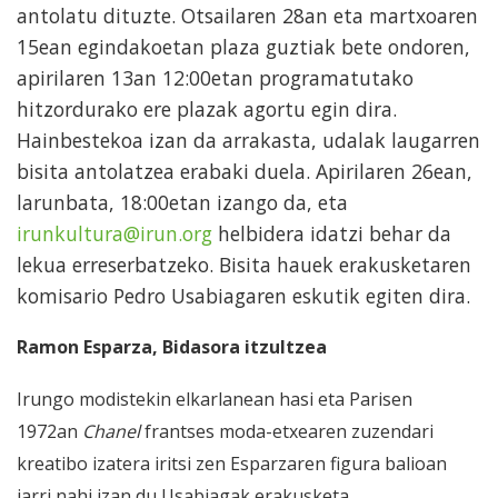
antolatu dituzte. Otsailaren 28an eta martxoaren
15ean egindakoetan plaza guztiak bete ondoren,
apirilaren 13an 12:00etan programatutako
hitzordurako ere plazak agortu egin dira.
Hainbestekoa izan da arrakasta, udalak laugarren
bisita antolatzea erabaki duela. Apirilaren 26ean,
larunbata, 18:00etan izango da, eta
irunkultura@irun.org
helbidera idatzi behar da
lekua erreserbatzeko. Bisita hauek erakusketaren
komisario Pedro Usabiagaren eskutik egiten dira.
Ramon Esparza, Bidasora itzultzea
Irungo modistekin elkarlanean hasi eta Parisen
1972an
Chanel
frantses moda-etxearen zuzendari
kreatibo izatera iritsi zen Esparzaren figura balioan
jarri nahi izan du Usabiagak erakusketa