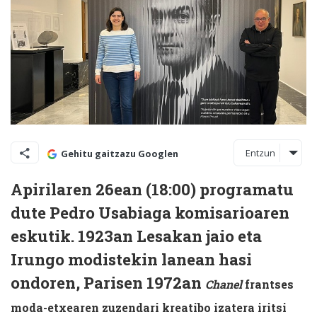
Entzun
Gehitu gaitzazu Googlen
Apirilaren 26ean (18:00) programatu
dute Pedro Usabiaga komisarioaren
eskutik. 1923an Lesakan jaio eta
Irungo modistekin lanean hasi
ondoren, Parisen 1972an
Chanel
frantses
moda-etxearen zuzendari kreatibo izatera iritsi