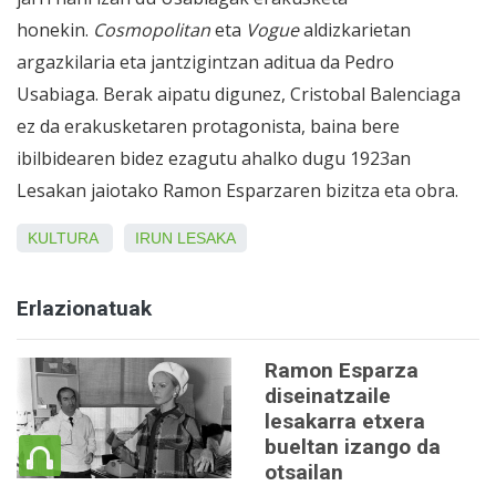
honekin.
Cosmopolitan
eta
Vogue
aldizkarietan
argazkilaria eta jantzigintzan aditua da Pedro
Usabiaga. Berak aipatu digunez, Cristobal Balenciaga
ez da erakusketaren protagonista, baina bere
ibilbidearen bidez ezagutu ahalko dugu 1923an
Lesakan jaiotako Ramon Esparzaren bizitza eta obra.
KULTURA
IRUN
LESAKA
Erlazionatuak
Ramon Esparza
diseinatzaile
lesakarra etxera
bueltan izango da
otsailan