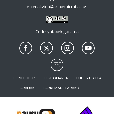
erredakzioa@antxetairratia.eus
Codesyntaxek garatua
HONI BURUZ
LEGE OHARRA
PUBLIZITATEA
ARAUAK
HARREMANETARAKO
RSS