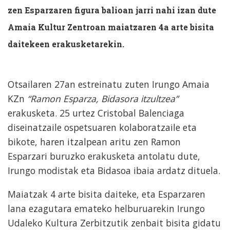
zen Esparzaren figura balioan jarri nahi izan dute
Amaia Kultur Zentroan maiatzaren 4a arte bisita
daitekeen erakusketarekin.
Otsailaren 27an estreinatu zuten Irungo Amaia
KZn
“Ramon Esparza, Bidasora itzultzea”
erakusketa. 25 urtez Cristobal Balenciaga
diseinatzaile ospetsuaren kolaboratzaile eta
bikote, haren itzalpean aritu zen Ramon
Esparzari buruzko erakusketa antolatu dute,
Irungo modistak eta Bidasoa ibaia ardatz dituela.
Maiatzak 4 arte bisita daiteke, eta Esparzaren
lana ezagutara emateko helburuarekin Irungo
Udaleko Kultura Zerbitzutik zenbait bisita gidatu