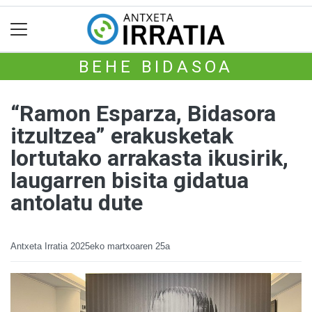
BEHE BIDASOA
“Ramon Esparza, Bidasora
itzultzea” erakusketak
lortutako arrakasta ikusirik,
laugarren bisita gidatua
antolatu dute
Antxeta Irratia
2025eko martxoaren 25a