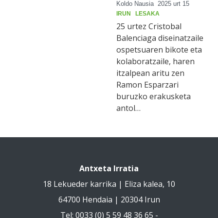
Koldo Nausia
2025 urt 15
IRUN
LESAKA
25 urtez Cristobal
Balenciaga diseinatzaile
ospetsuaren bikote eta
kolaboratzaile, haren
itzalpean aritu zen
Ramon Esparzari
buruzko erakusketa
antol…
Antxeta Irratia
18 Lekueder karrika | Eliza kalea, 10
64700 Hendaia | 20304 Irun
Tel: 0033 (0) 5 59 48 36 65 -