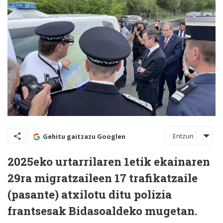
Entzun
Gehitu gaitzazu Googlen
2025eko urtarrilaren 1etik ekainaren
29ra migratzaileen 17 trafikatzaile
(pasante) atxilotu ditu polizia
frantsesak Bidasoaldeko mugetan.