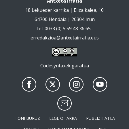
Antxeta Irratia
18 Lekueder karrika | Eliza kalea, 10
64700 Hendaia | 20304 Irun
Tel: 0033 (0) 5 59 48 36 65 -
erredakzioa@antxetairratia.eus
Codesyntaxek garatua
HONI BURUZ
LEGE OHARRA
PUBLIZITATEA