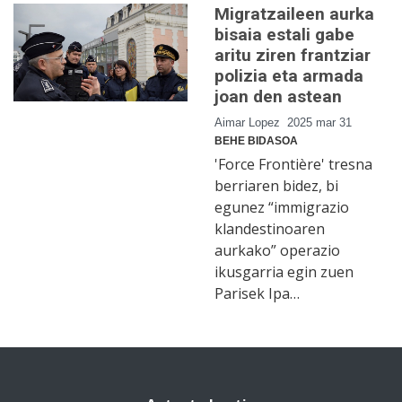
Migratzaileen aurka
bisaia estali gabe
aritu ziren frantziar
polizia eta armada
joan den astean
Aimar Lopez
2025 mar 31
BEHE BIDASOA
'Force Frontière' tresna
berriaren bidez, bi
egunez “immigrazio
klandestinoaren
aurkako” operazio
ikusgarria egin zuen
Parisek Ipa…