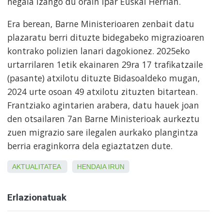
hegala izango du orain Ipar Euskal Herrian.
Era berean, Barne Ministerioaren zenbait datu
plazaratu berri dituzte bidegabeko migrazioaren
kontrako polizien lanari dagokionez. 2025eko
urtarrilaren 1etik ekainaren 29ra 17 trafikatzaile
(pasante) atxilotu dituzte Bidasoaldeko mugan,
2024 urte osoan 49 atxilotu zituzten bitartean.
Frantziako agintarien arabera, datu hauek joan
den otsailaren 7an Barne Ministerioak aurkeztu
zuen migrazio sare ilegalen aurkako plangintza
berria eraginkorra dela egiaztatzen dute.
AKTUALITATEA
HENDAIA
IRUN
Erlazionatuak