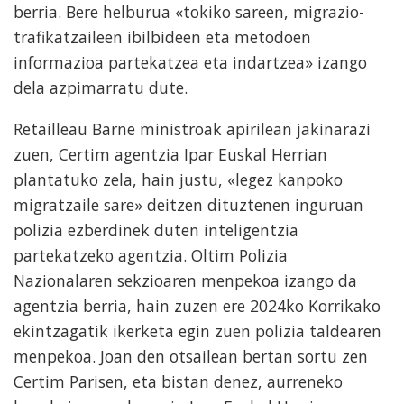
berria. Bere helburua «tokiko sareen, migrazio-
trafikatzaileen ibilbideen eta metodoen
informazioa partekatzea eta indartzea» izango
dela azpimarratu dute.
Retailleau Barne ministroak apirilean jakinarazi
zuen, Certim agentzia Ipar Euskal Herrian
plantatuko zela, hain justu, «legez kanpoko
migratzaile sare» deitzen dituztenen inguruan
polizia ezberdinek duten inteligentzia
partekatzeko agentzia. Oltim Polizia
Nazionalaren sekzioaren menpekoa izango da
agentzia berria, hain zuzen ere 2024ko Korrikako
ekintzagatik ikerketa egin zuen polizia taldearen
menpekoa. Joan den otsailean bertan sortu zen
Certim Parisen, eta bistan denez, aurreneko