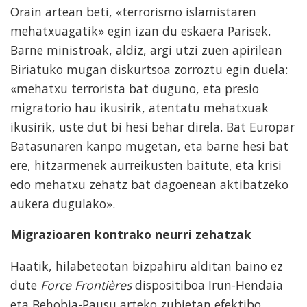
Orain artean beti, «terrorismo islamistaren
mehatxuagatik» egin izan du eskaera Parisek.
Barne ministroak, aldiz, argi utzi zuen apirilean
Biriatuko mugan diskurtsoa zorroztu egin duela:
«mehatxu terrorista bat duguno, eta presio
migratorio hau ikusirik, atentatu mehatxuak
ikusirik, uste dut bi hesi behar direla. Bat Europar
Batasunaren kanpo mugetan, eta barne hesi bat
ere, hitzarmenek aurreikusten baitute, eta krisi
edo mehatxu zehatz bat dagoenean aktibatzeko
aukera dugulako».
Migrazioaren kontrako neurri zehatzak
Haatik, hilabeteotan bizpahiru alditan baino ez
dute
Force Frontières
dispositiboa Irun-Hendaia
eta Behobia-Pausu arteko zubietan efektibo