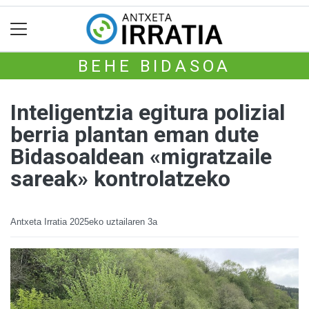
BEHE BIDASOA
Inteligentzia egitura polizial
berria plantan eman dute
Bidasoaldean «migratzaile
sareak» kontrolatzeko
Antxeta Irratia
2025eko uztailaren 3a