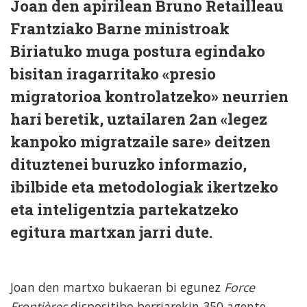
Joan den apirilean Bruno Retailleau
Frantziako Barne ministroak
Biriatuko muga postura egindako
bisitan iragarritako «presio
migratorioa kontrolatzeko» neurrien
hari beretik, uztailaren 2an «legez
kanpoko migratzaile sare» deitzen
dituztenei buruzko informazio,
ibilbide eta metodologiak ikertzeko
eta inteligentzia partekatzeko
egitura martxan jarri dute.
Joan den martxo bukaeran bi egunez
Force
Frontières
dispositibo berriarekin 350 agente