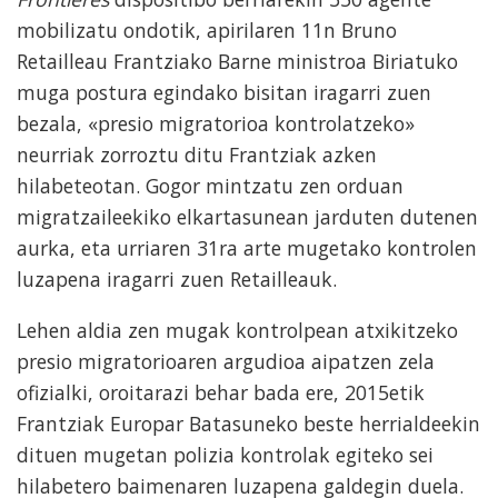
mobilizatu ondotik, apirilaren 11n Bruno
Retailleau Frantziako Barne ministroa Biriatuko
muga postura egindako bisitan iragarri zuen
bezala, «presio migratorioa kontrolatzeko»
neurriak zorroztu ditu Frantziak azken
hilabeteotan. Gogor mintzatu zen orduan
migratzaileekiko elkartasunean jarduten dutenen
aurka, eta urriaren 31ra arte mugetako kontrolen
luzapena iragarri zuen Retailleauk.
Lehen aldia zen mugak kontrolpean atxikitzeko
presio migratorioaren argudioa aipatzen zela
ofizialki, oroitarazi behar bada ere, 2015etik
Frantziak Europar Batasuneko beste herrialdeekin
dituen mugetan polizia kontrolak egiteko sei
hilabetero baimenaren luzapena galdegin duela.