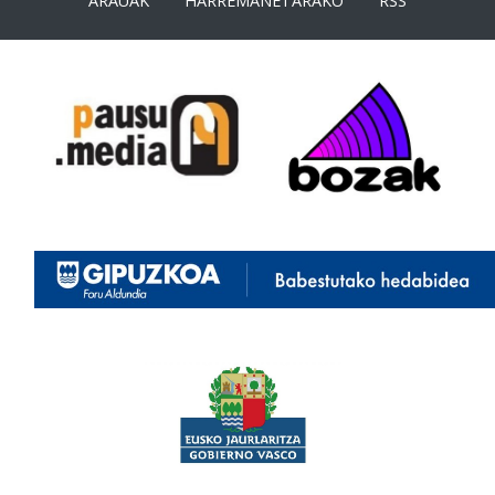
ARAUAK
HARREMANETARAKO
RSS
<