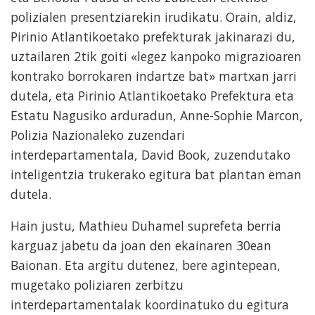
polizialen presentziarekin irudikatu. Orain, aldiz,
Pirinio Atlantikoetako prefekturak jakinarazi du,
uztailaren 2tik goiti «legez kanpoko migrazioaren
kontrako borrokaren indartze bat» martxan jarri
dutela, eta Pirinio Atlantikoetako Prefektura eta
Estatu Nagusiko arduradun, Anne-Sophie Marcon,
Polizia Nazionaleko zuzendari
interdepartamentala, David Book, zuzendutako
inteligentzia trukerako egitura bat plantan eman
dutela.
Hain justu, Mathieu Duhamel suprefeta berria
karguaz jabetu da joan den ekainaren 30ean
Baionan. Eta argitu dutenez, bere agintepean,
mugetako poliziaren zerbitzu
interdepartamentalak koordinatuko du egitura