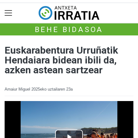
BEHE BIDASOA
Euskarabentura Urruñatik
Hendaiara bidean ibili da,
azken astean sartzear
Amaiur Miguel
2025eko uztailaren 23a