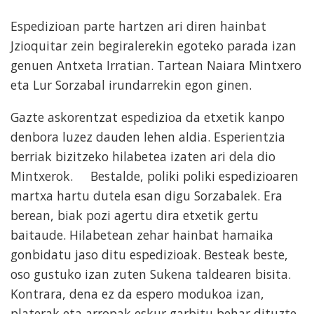
Espedizioan parte hartzen ari diren hainbat
Jzioquitar zein begiralerekin egoteko parada izan
genuen Antxeta Irratian. Tartean Naiara Mintxero
eta Lur Sorzabal irundarrekin egon ginen.
Gazte askorentzat espedizioa da etxetik kanpo
denbora luzez dauden lehen aldia. Esperientzia
berriak bizitzeko hilabetea izaten ari dela dio
Mintxerok. Bestalde, poliki poliki espedizioaren
martxa hartu dutela esan digu Sorzabalek. Era
berean, biak pozi agertu dira etxetik gertu
baitaude. Hilabetean zehar hainbat hamaika
gonbidatu jaso ditu espedizioak. Besteak beste,
oso gustuko izan zuten Sukena taldearen bisita.
Kontrara, dena ez da espero modukoa izan,
platerak eta arropak eskur garbitu behar dituzte