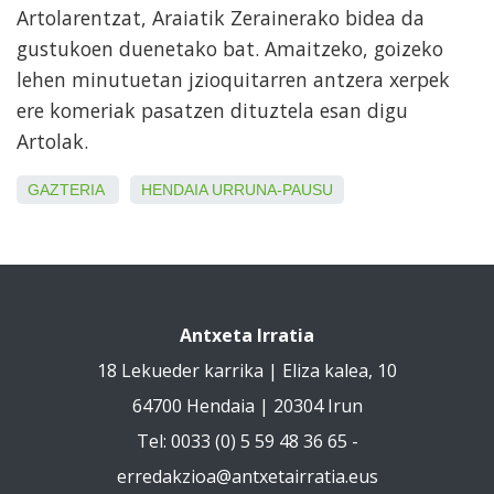
Artolarentzat, Araiatik Zerainerako bidea da
gustukoen duenetako bat. Amaitzeko, goizeko
lehen minutuetan jzioquitarren antzera xerpek
ere komeriak pasatzen dituztela esan digu
Artolak.
GAZTERIA
HENDAIA
URRUNA-PAUSU
Antxeta Irratia
18 Lekueder karrika | Eliza kalea, 10
64700 Hendaia | 20304 Irun
Tel: 0033 (0) 5 59 48 36 65 -
erredakzioa@antxetairratia.eus