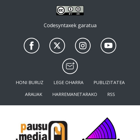
Codesyntaxek garatua
HONI BURUZ
LEGE OHARRA
PUBLIZITATEA
ARAUAK
HARREMANETARAKO
RSS