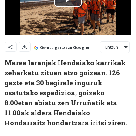
Entzun
Gehitu gaitzazu Googlen
Marea laranjak Hendaiako karrikak
zeharkatu zituen atzo goizean. 126
gazte eta 30 begirale inguruk
osatutako espedizioa, goizeko
8.00etan abiatu zen
Urruñatik
eta
11.00ak aldera Hendaiako
Hondarraitz hondartzara iritsi ziren.