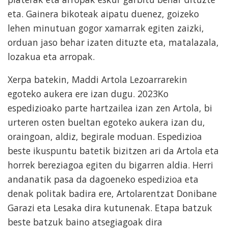
eta. Gainera bikoteak aipatu duenez, goizeko
lehen minutuan gogor xamarrak egiten zaizki,
orduan jaso behar izaten dituzte eta, matalazala,
lozakua eta arropak.
Xerpa batekin, Maddi Artola Lezoarrarekin
egoteko aukera ere izan dugu. 2023Ko
espedizioako parte hartzailea izan zen Artola, bi
urteren osten bueltan egoteko aukera izan du,
oraingoan, aldiz, begirale moduan. Espedizioa
beste ikuspuntu batetik bizitzen ari da Artola eta
horrek bereziagoa egiten du bigarren aldia. Herri
andanatik pasa da dagoeneko espedizioa eta
denak politak badira ere, Artolarentzat Donibane
Garazi eta Lesaka dira kutunenak. Etapa batzuk
beste batzuk baino atsegiagoak dira