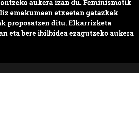
kontzeko aukera izan du. Feminismotik
iliz emakumeen etxeetan gatazkak
k proposatzen ditu. Elkarrizketa
an eta bere ibilbidea ezagutzeko aukera