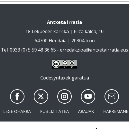
Antxeta Irratia
18 Lekueder karrika | Eliza kalea, 10
64700 Hendaia | 20304 Irun
Tel: 0033 (0) 5 59 48 36 65 -
erredakzioa@antxetairratia.eus
Codesyntaxek garatua
LEGE OHARRA
PUBLIZITATEA
ARAUAK
HARREMANE