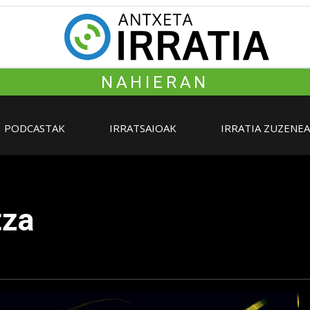
NAHIERAN
PODCASTAK
IRRATSAIOAK
IRRATIA ZUZENE
tza