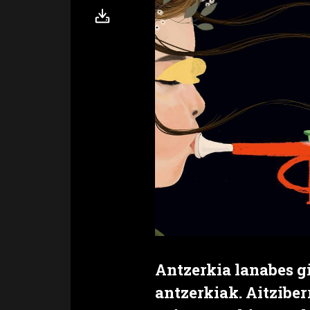
Antzerkia lanabes g
antzerkiak. Aitziber