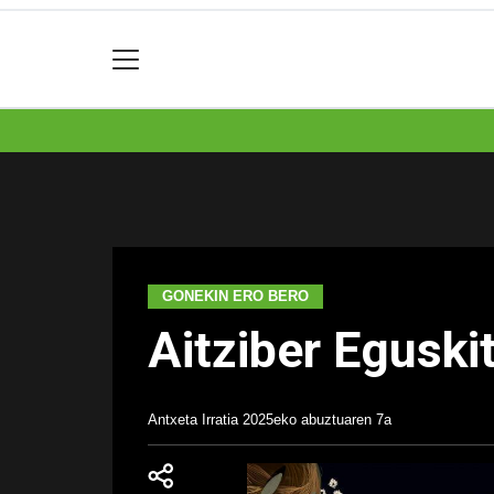
GONEKIN ERO BERO
Aitziber Eguski
Antxeta Irratia
2025eko abuztuaren 7a