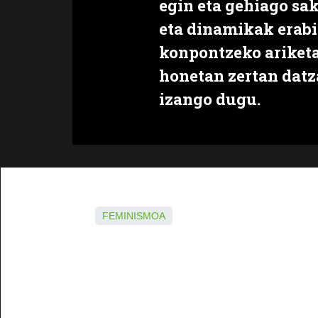
egin eta gehiago sa
eta dinamikak erab
konpontzeko ariketa
honetan zertan datz
izango dugu.
FEMINISMOA