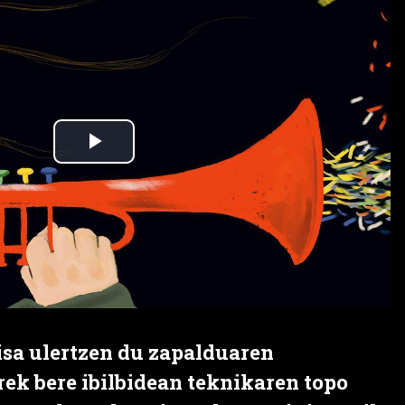
isa ulertzen du zapalduaren
rek bere ibilbidean teknikaren topo