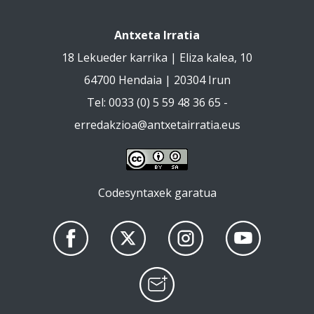
Antxeta Irratia
18 Lekueder karrika | Eliza kalea, 10
64700 Hendaia | 20304 Irun
Tel: 0033 (0) 5 59 48 36 65 -
erredakzioa@antxetairratia.eus
Codesyntaxek garatua