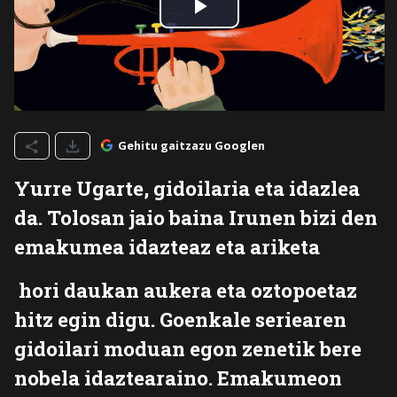
Gehitu gaitzazu Googlen
Yurre Ugarte, gidoilaria eta idazlea
da. Tolosan jaio baina Irunen bizi den
emakumea idazteaz eta ariketa
hori daukan aukera eta oztopoetaz
hitz egin digu. Goenkale seriearen
gidoilari moduan egon zenetik bere
nobela idaztearaino. Emakumeon