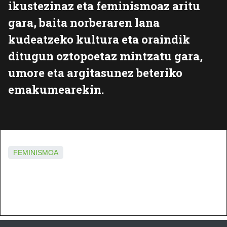
ikustezinaz eta feminismoaz aritu
gara, baita norberaren lana
kudeatzeko kultura eta oraindik
ditugun oztopoetaz mintzatu gara,
umore eta argitasunez beteriko
emakumearekin.
FEMINISMOA