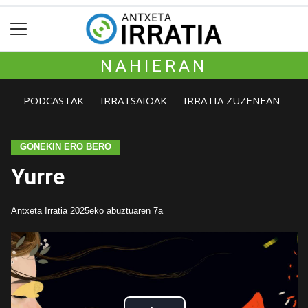
NAHIERAN
PODCASTAK
IRRATSAIOAK
IRRATIA ZUZENEAN
GONEKIN ERO BERO
Yurre
Antxeta Irratia
2025eko abuztuaren 7a