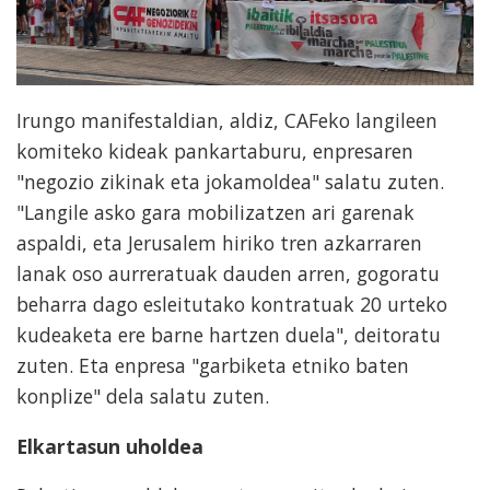
Irungo manifestaldian, aldiz, CAFeko langileen
komiteko kideak pankartaburu, enpresaren
"negozio zikinak eta jokamoldea" salatu zuten.
"Langile asko gara mobilizatzen ari garenak
aspaldi, eta Jerusalem hiriko tren azkarraren
lanak oso aurreratuak dauden arren, gogoratu
beharra dago esleitutako kontratuak 20 urteko
kudeaketa ere barne hartzen duela", deitoratu
zuten. Eta enpresa "garbiketa etniko baten
konplize" dela salatu zuten.
Elkartasun uholdea