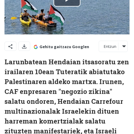
Entzun
Gehitu gaitzazu Googlen
Larunbatean Hendaian itsasoratu zen
irailaren 10ean Tuteratik abiatutako
Palestinaren aldeko martxa. Irunen,
CAF enpresaren "negozio zikina"
salatu ondoren, Hendaian Carrefour
multinazionalak Israelekin dituen
harreman komertzialak salatu
zituzten manifestariek, eta Israeli