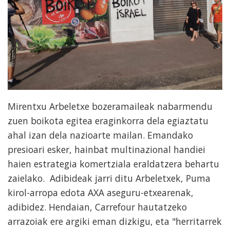
Mirentxu Arbeletxe bozeramaileak nabarmendu
zuen boikota egitea eraginkorra dela egiaztatu
ahal izan dela nazioarte mailan. Emandako
presioari esker, hainbat multinazional handiei
haien estrategia komertziala eraldatzera behartu
zaielako. Adibideak jarri ditu Arbeletxek, Puma
kirol-arropa edota AXA aseguru-etxearenak,
adibidez. Hendaian, Carrefour hautatzeko
arrazoiak ere argiki eman dizkigu, eta "herritarrek