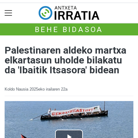
BEHE BIDASOA
Palestinaren aldeko martxa
elkartasun uholde bilakatu
da 'Ibaitik Itsasora' bidean
Koldo Nausia
2025eko irailaren 22a