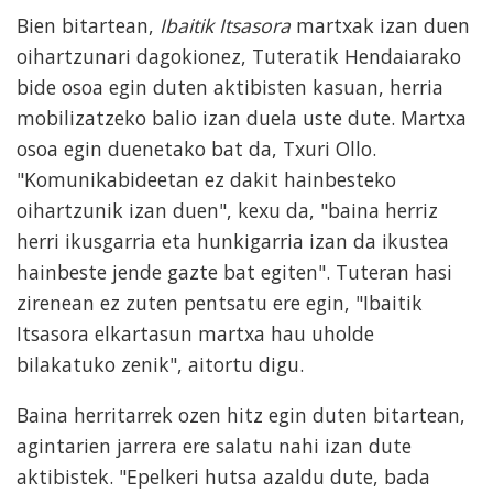
Bien bitartean,
Ibaitik Itsasora
martxak izan duen
oihartzunari dagokionez, Tuteratik Hendaiarako
bide osoa egin duten aktibisten kasuan, herria
mobilizatzeko balio izan duela uste dute. Martxa
osoa egin duenetako bat da, Txuri Ollo.
"Komunikabideetan ez dakit hainbesteko
oihartzunik izan duen", kexu da, "baina herriz
herri ikusgarria eta hunkigarria izan da ikustea
hainbeste jende gazte bat egiten". Tuteran hasi
zirenean ez zuten pentsatu ere egin, "Ibaitik
Itsasora elkartasun martxa hau uholde
bilakatuko zenik", aitortu digu.
Baina herritarrek ozen hitz egin duten bitartean,
agintarien jarrera ere salatu nahi izan dute
aktibistek. "Epelkeri hutsa azaldu dute, bada