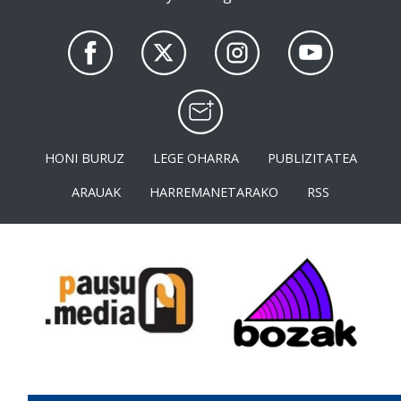
HONI BURUZ
LEGE OHARRA
PUBLIZITATEA
ARAUAK
HARREMANETARAKO
RSS