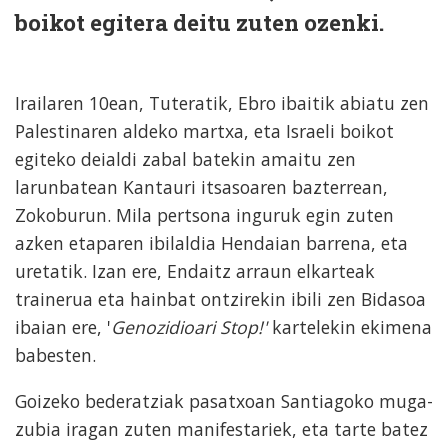
boikot egitera deitu zuten ozenki.
Irailaren 10ean, Tuteratik, Ebro ibaitik abiatu zen
Palestinaren aldeko martxa, eta Israeli boikot
egiteko deialdi zabal batekin amaitu zen
larunbatean Kantauri itsasoaren bazterrean,
Zokoburun. Mila pertsona inguruk egin zuten
azken etaparen ibilaldia Hendaian barrena, eta
uretatik. Izan ere, Endaitz arraun elkarteak
trainerua eta hainbat ontzirekin ibili zen Bidasoa
ibaian ere, '
Genozidioari Stop!'
kartelekin ekimena
babesten.
Goizeko bederatziak pasatxoan Santiagoko muga-
zubia iragan zuten manifestariek, eta tarte batez