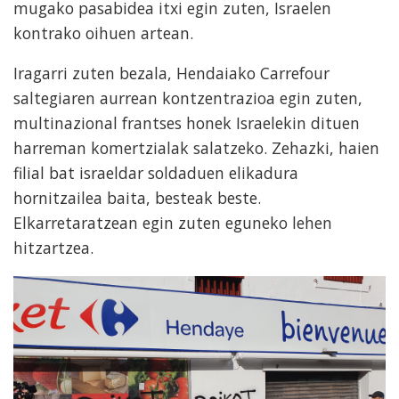
mugako pasabidea itxi egin zuten, Israelen
kontrako oihuen artean.
Iragarri zuten bezala, Hendaiako Carrefour
saltegiaren aurrean kontzentrazioa egin zuten,
multinazional frantses honek Israelekin dituen
harreman komertzialak salatzeko. Zehazki, haien
filial bat israeldar soldaduen elikadura
hornitzailea baita, besteak beste.
Elkarretaratzean egin zuten eguneko lehen
hitzartzea.