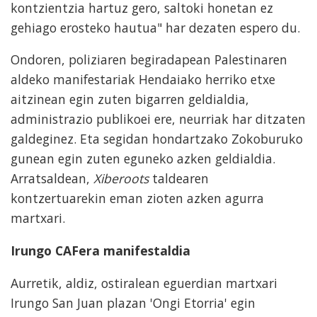
kontzientzia hartuz gero, saltoki honetan ez
gehiago erosteko hautua" har dezaten espero du.
Ondoren, poliziaren begiradapean Palestinaren
aldeko manifestariak Hendaiako herriko etxe
aitzinean egin zuten bigarren geldialdia,
administrazio publikoei ere, neurriak har ditzaten
galdeginez. Eta segidan hondartzako Zokoburuko
gunean egin zuten eguneko azken geldialdia.
Arratsaldean,
Xiberoots
taldearen
kontzertuarekin eman zioten azken agurra
martxari.
Irungo CAFera manifestaldia
Aurretik, aldiz, ostiralean eguerdian martxari
Irungo San Juan plazan 'Ongi Etorria' egin