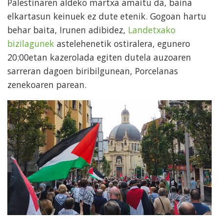
Palestinaren aldeko martxa amaitu da, baina
elkartasun keinuek ez dute etenik. Gogoan hartu
behar baita, Irunen adibidez,
Landetxako
bizilagunek
astelehenetik ostiralera, egunero
20:00etan kazerolada egiten dutela auzoaren
sarreran dagoen biribilgunean, Porcelanas
zenekoaren parean.