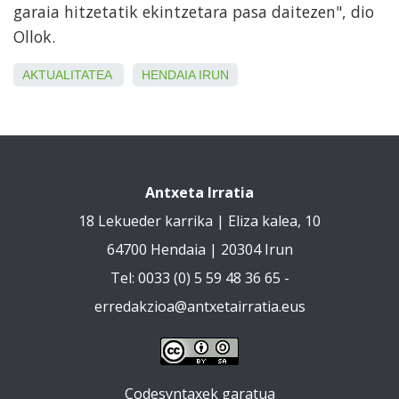
garaia hitzetatik ekintzetara pasa daitezen", dio
Ollok.
AKTUALITATEA
HENDAIA
IRUN
Antxeta Irratia
18 Lekueder karrika | Eliza kalea, 10
64700 Hendaia | 20304 Irun
Tel: 0033 (0) 5 59 48 36 65 -
erredakzioa@antxetairratia.eus
Codesyntaxek garatua