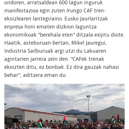
ondoren, arratsaldean 600 lagun inguruk
manifestazioa egin zuten Irungo CAF tren-
ekoizlearen lantegiraino. Eusko Jaurlaritzak
enpresa honi ematen dizkion laguntza
ekonomikoak "berehala eten" ditzala exijitu diote.
Haatik, asteburuan bertan, Mikel Jauregui,
Industria Sailburuak argi utzi du Lakuaren
agintarien jarrera zein den. "CAFek trenak
ekoizten ditu, ez bonbak. Ez dira gauzak nahasi
behar", aditzera eman du.