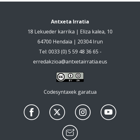
Antxeta Irratia
18 Lekueder karrika | Eliza kalea, 10
64700 Hendaia | 20304 Irun
Tel: 0033 (0) 5 59 48 36 65 -
erredakzioa@antxetairratia.eus
Codesyntaxek garatua