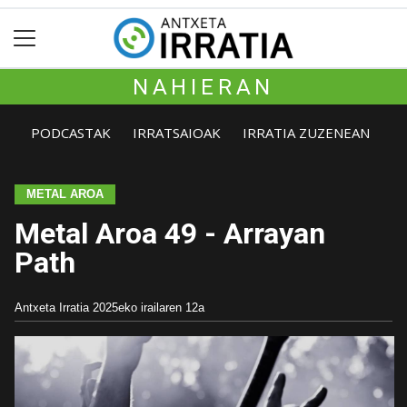
NAHIERAN
PODCASTAK
IRRATSAIOAK
IRRATIA ZUZENEAN
METAL AROA
Metal Aroa 49 - Arrayan
Path
Antxeta Irratia
2025eko irailaren 12a