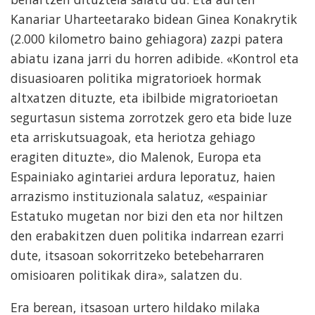
Kanariar Uharteetarako bidean Ginea Konakrytik
(2.000 kilometro baino gehiagora) zazpi patera
abiatu izana jarri du horren adibide. «Kontrol eta
disuasioaren politika migratorioek hormak
altxatzen dituzte, eta ibilbide migratorioetan
segurtasun sistema zorrotzek gero eta bide luze
eta arriskutsuagoak, eta heriotza gehiago
eragiten dituzte», dio Malenok, Europa eta
Espainiako agintariei ardura leporatuz, haien
arrazismo instituzionala salatuz, «espainiar
Estatuko mugetan nor bizi den eta nor hiltzen
den erabakitzen duen politika indarrean ezarri
dute, itsasoan sokorritzeko betebeharraren
omisioaren politikak dira», salatzen du.
Era berean, itsasoan urtero hildako milaka