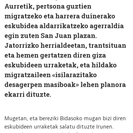
Aurretik, pertsona guztien
migratzeko eta harrera duinerako
eskubidea aldarrikatzeko agerraldia
egin zuten San Juan plazan.
Jatorrizko herrialdeetan, trantsituan
eta hemen gertatzen diren giza
eskubideen urraketak, eta hildako
migratzaileen «isilarazitako
desagerpen masiboak» lehen planora
ekarri dituzte.
Mugetan, eta bereziki Bidasoko mugan bizi diren
eskubideen urraketak salatu dituzte Irunen.