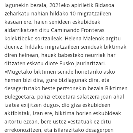
lagunekin bezala, 2021eko apiriletik Bidasoa
zeharkatu nahian hildako 10 migratzaileen
kasuan ere, haien senideen eskubideak
aldarrikatzen ditu Caminando Fronteras
kolektiboko sortzaileak. Helena Malenok argitu
duenez, hildako migratzaileen senideak biktimak
diren heinean, hauek babesteko neurriak har
ditzaten eskatu diote Eusko Jaurlaritzari.
«Mugetako biktimen senide horietariko asko
hemen bizi dira, gure bizilagunak dira, eta
desagertutako beste pertsonekin bezala Biktimen
Bulegoetara, polizi-etxeetara salatzera joan ahal
izatea exijitzen dugu», dio giza eskubideen
aktibistak, izan ere, biktima horien eskubideak
aitortu ezean, bere ustez «estatuak ez ditu
errekonozitzen, eta isilarazitako desagerpen