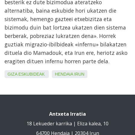
besterik ez dute bizimodua ateratzeko
alternatiba, baina eskubide hori ukatzen die
sistemak, hemengo gazteei etxebizitza eta
bizimodu duin bat lortzea ukatzen dien sistema
berberak, pobreziaz lukratzen dena». Horrek
guztiak migrazio-ibilbideak «infernu» bilakatzen
dituela dio Mamadouk, eta Irun ere, heriotz asko
eragiten dituen infernu horren parte dela.
GIZA ESKUBIDEAK
HENDAIA
IRUN
Antxeta Irratia
18 Lekueder karrika | Eliza kalea, 10
64700 Hendaia | 20304 Irun