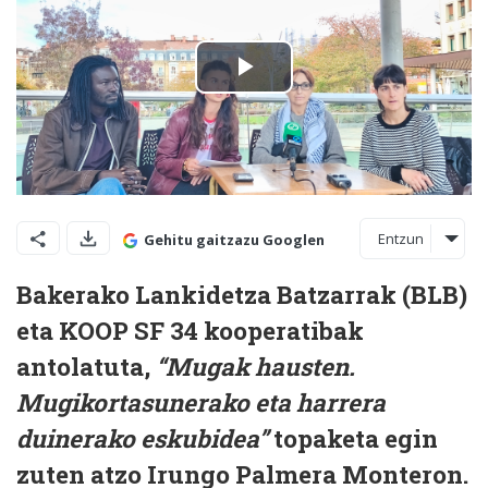
Entzun
Gehitu gaitzazu Googlen
Bakerako Lankidetza Batzarrak (BLB)
eta KOOP SF 34 kooperatibak
antolatuta,
“Mugak hausten.
Mugikortasunerako eta harrera
duinerako eskubidea”
topaketa egin
zuten atzo Irungo Palmera Monteron.