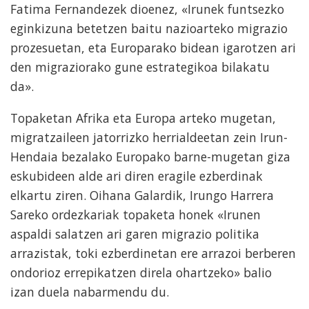
Fatima Fernandezek dioenez, «Irunek funtsezko
eginkizuna betetzen baitu nazioarteko migrazio
prozesuetan, eta Europarako bidean igarotzen ari
den migraziorako gune estrategikoa bilakatu
da».
Topaketan Afrika eta Europa arteko mugetan,
migratzaileen jatorrizko herrialdeetan zein Irun-
Hendaia bezalako Europako barne-mugetan giza
eskubideen alde ari diren eragile ezberdinak
elkartu ziren. Oihana Galardik, Irungo Harrera
Sareko ordezkariak topaketa honek «Irunen
aspaldi salatzen ari garen migrazio politika
arrazistak, toki ezberdinetan ere arrazoi berberen
ondorioz errepikatzen direla ohartzeko» balio
izan duela nabarmendu du.