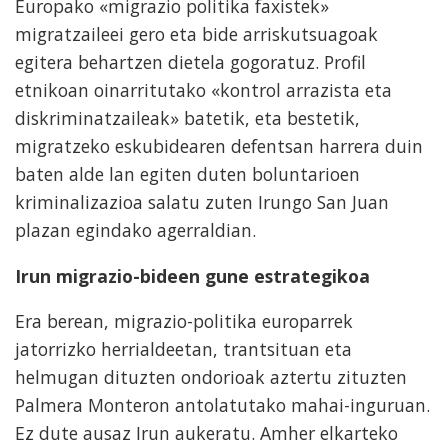
Europako «migrazio politika faxistek»
migratzaileei gero eta bide arriskutsuagoak
egitera behartzen dietela gogoratuz. Profil
etnikoan oinarritutako «kontrol arrazista eta
diskriminatzaileak» batetik, eta bestetik,
migratzeko eskubidearen defentsan harrera duin
baten alde lan egiten duten boluntarioen
kriminalizazioa salatu zuten Irungo San Juan
plazan egindako agerraldian.
Irun migrazio-bideen gune estrategikoa
Era berean, migrazio-politika europarrek
jatorrizko herrialdeetan, trantsituan eta
helmugan dituzten ondorioak aztertu zituzten
Palmera Monteron antolatutako mahai-inguruan.
Ez dute ausaz Irun aukeratu. Amher elkarteko