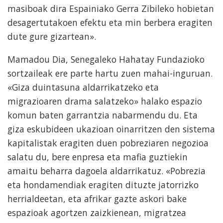
masiboak dira Espainiako Gerra Zibileko hobietan
desagertutakoen efektu eta min berbera eragiten
dute gure gizartean».
Mamadou Dia, Senegaleko Hahatay Fundazioko
sortzaileak ere parte hartu zuen mahai-inguruan.
«Giza duintasuna aldarrikatzeko eta
migrazioaren drama salatzeko» halako espazio
komun baten garrantzia nabarmendu du. Eta
giza eskubideen ukazioan oinarritzen den sistema
kapitalistak eragiten duen pobreziaren negozioa
salatu du, bere enpresa eta mafia guztiekin
amaitu beharra dagoela aldarrikatuz. «Pobrezia
eta hondamendiak eragiten dituzte jatorrizko
herrialdeetan, eta afrikar gazte askori bake
espazioak agortzen zaizkienean, migratzea