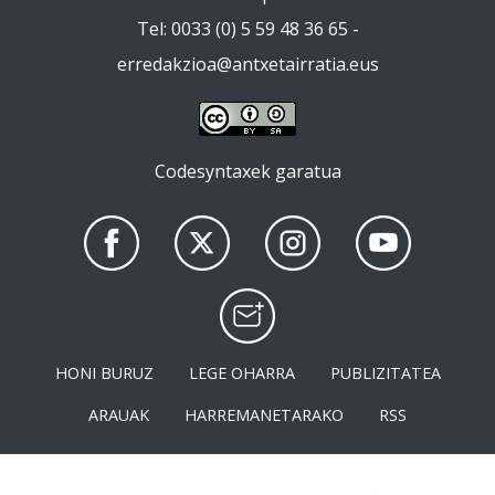
Tel: 0033 (0) 5 59 48 36 65 -
erredakzioa@antxetairratia.eus
Codesyntaxek garatua
HONI BURUZ
LEGE OHARRA
PUBLIZITATEA
ARAUAK
HARREMANETARAKO
RSS