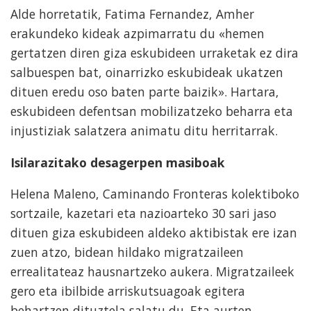
Alde horretatik, Fatima Fernandez, Amher
erakundeko kideak azpimarratu du «hemen
gertatzen diren giza eskubideen urraketak ez dira
salbuespen bat, oinarrizko eskubideak ukatzen
dituen eredu oso baten parte baizik». Hartara,
eskubideen defentsan mobilizatzeko beharra eta
injustiziak salatzera animatu ditu herritarrak.
Isilarazitako desagerpen masiboak
Helena Maleno, Caminando Fronteras kolektiboko
sortzaile, kazetari eta nazioarteko 30 sari jaso
dituen giza eskubideen aldeko aktibistak ere izan
zuen atzo, bidean hildako migratzaileen
errealitateaz hausnartzeko aukera. Migratzaileek
gero eta ibilbide arriskutsuagoak egitera
behartzen dituztela salatu du. Eta aurten