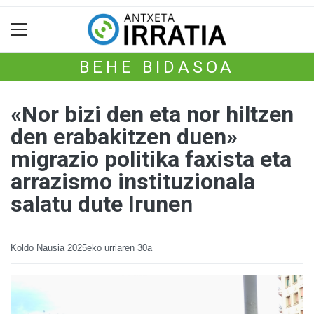
BEHE BIDASOA
«Nor bizi den eta nor hiltzen
den erabakitzen duen»
migrazio politika faxista eta
arrazismo instituzionala
salatu dute Irunen
Koldo Nausia
2025eko urriaren 30a