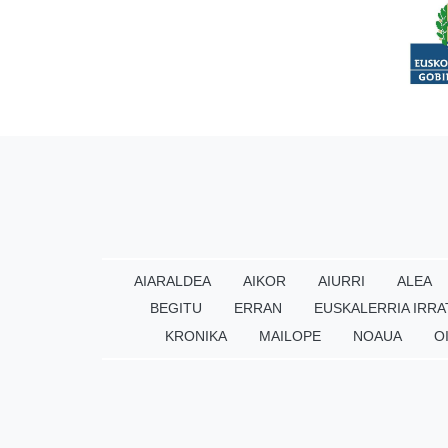
AIARALDEA
AIKOR
AIURRI
ALEA
BEGITU
ERRAN
EUSKALERRIA IRRA
KRONIKA
MAILOPE
NOAUA
O