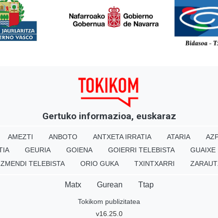
<
Gertuko informazioa, euskaraz
AMEZTI
ANBOTO
ANTXETA IRRATIA
ATARIA
AZP
TIA
GEURIA
GOIENA
GOIERRI TELEBISTA
GUAIXE
IZMENDI TELEBISTA
ORIO GUKA
TXINTXARRI
ZARAUT
Matx
Gurean
Ttap
Tokikom publizitatea
v16.25.0