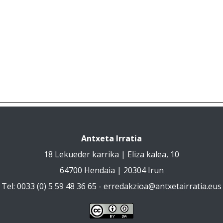
Antxeta Irratia
18 Lekueder karrika | Eliza kalea, 10
64700 Hendaia | 20304 Irun
Tel: 0033 (0) 5 59 48 36 65 -
erredakzioa@antxetairratia.eus