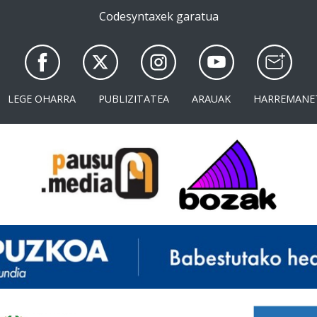
Codesyntaxek garatua
LEGE OHARRA
PUBLIZITATEA
ARAUAK
HARREMANE