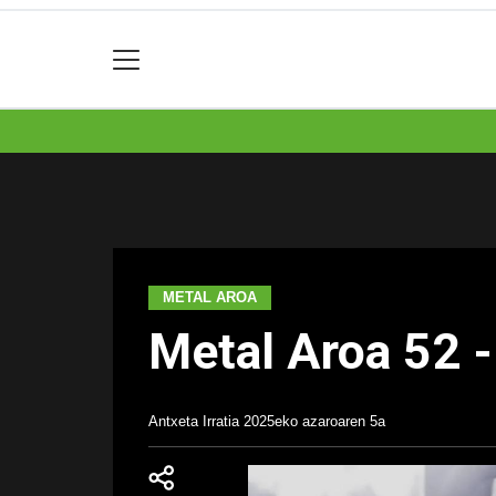
METAL AROA
Metal Aroa 52 
Antxeta Irratia
2025eko azaroaren 5a