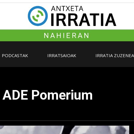
NAHIERAN
PODCASTAK
IRRATSAIOAK
IRRATIA ZUZENE
- ADE Pomerium