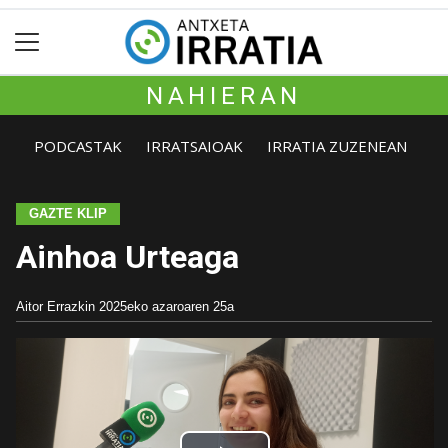
NAHIERAN
PODCASTAK
IRRATSAIOAK
IRRATIA ZUZENEAN
GAZTE KLIP
Ainhoa Urteaga
Aitor Errazkin
2025eko azaroaren 25a