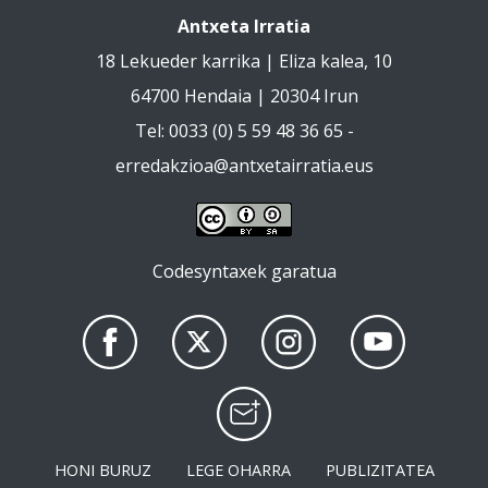
Antxeta Irratia
18 Lekueder karrika | Eliza kalea, 10
64700 Hendaia | 20304 Irun
Tel: 0033 (0) 5 59 48 36 65 -
erredakzioa@antxetairratia.eus
Codesyntaxek garatua
HONI BURUZ
LEGE OHARRA
PUBLIZITATEA