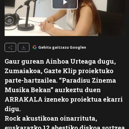
Gehitu gaitzazu Googlen
Gaur gurean Ainhoa Urteaga dugu,
Zumaiakoa, Gazte Klip proiektuko
parte-hartzailea. “Paradisu Zinema
Musika Bekan” aurkeztu duen
ARRAKALA izeneko proiektua ekarri
digu.
Rock akustikoan oinarrituta,
euskarazko 12 abestiko diskoa sortzea