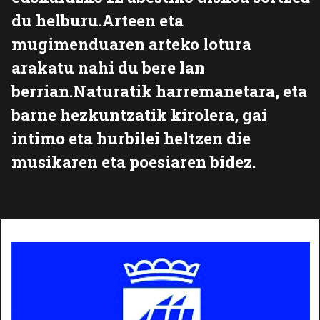
du helburu.Arteen eta
mugimenduaren arteko lotura
arakatu nahi du bere lan
berrian.Naturatik harremanetara, eta
barne hezkuntzatik kirolera, gai
intimo eta hurbilei heltzen die
musikaren eta poesiaren bidez.