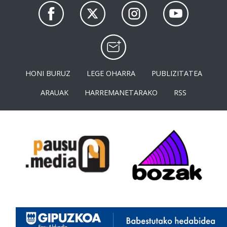
HONI BURUZ
LEGE OHARRA
PUBLIZITATEA
ARAUAK
HARREMANETARAKO
RSS