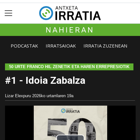
NAHIERAN
PODCASTAK
IRRATSAIOAK
IRRATIA ZUZENEAN
50 URTE FRANCO HIL ZENETIK ETA HAREN ERREPRESIOTIK
#1 - Idoia Zabalza
Lizar Elexpuru
2026ko urtarrilaren 19a