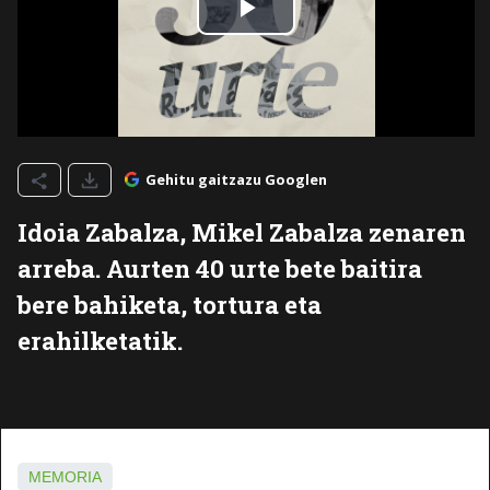
Gehitu gaitzazu Googlen
Idoia Zabalza, Mikel Zabalza zenaren
arreba. Aurten 40 urte bete baitira
bere bahiketa, tortura eta
erahilketatik.
MEMORIA