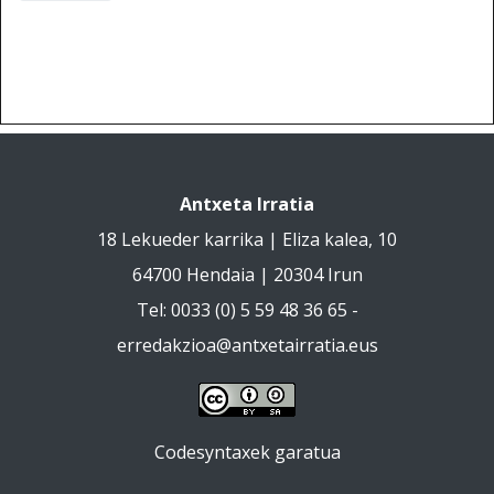
Antxeta Irratia
18 Lekueder karrika | Eliza kalea, 10
64700 Hendaia | 20304 Irun
Tel: 0033 (0) 5 59 48 36 65 -
erredakzioa@antxetairratia.eus
Codesyntaxek garatua